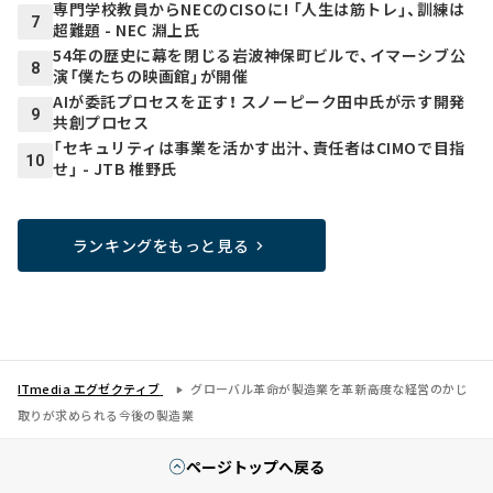
専門学校教員からNECのCISOに! 「人生は筋トレ」、訓練は
7
超難題 - NEC 淵上氏
54年の歴史に幕を閉じる岩波神保町ビルで、イマーシブ公
8
演「僕たちの映画館」が開催
AIが委託プロセスを正す！ スノーピーク田中氏が示す開発
9
共創プロセス
「セキュリティは事業を活かす出汁、責任者はCIMOで目指
10
せ」 - JTB 椎野氏
ランキングをもっと見る
ITmedia エグゼクティブ
グローバル革命が製造業を革新――高度な経営のかじ
取りが求められる今後の製造業
ページトップへ戻る