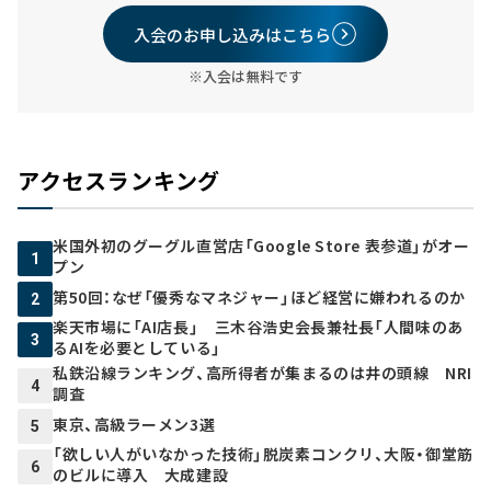
入会のお申し込みはこちら
※入会は無料です
アクセスランキング
米国外初のグーグル直営店「Google Store 表参道」がオー
1
プン
第50回：なぜ「優秀なマネジャー」ほど経営に嫌われるのか
2
楽天市場に「AI店長」 三木谷浩史会長兼社長「人間味のあ
3
るAIを必要としている」
私鉄沿線ランキング、高所得者が集まるのは井の頭線 NRI
4
調査
東京、高級ラーメン3選
5
「欲しい人がいなかった技術」脱炭素コンクリ、大阪・御堂筋
6
のビルに導入 大成建設