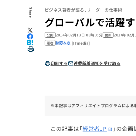
ビジネス著者が語る、リーダーの仕事術
Share
グローバルで活躍す
2014年02月13日 08時05分
2014年02月
公開
更新
狩野みき
[ITmedia]
著者
印刷する
連載新着通知を受け取る
※本記事はアフィリエイトプログラムによる
この記事は「
経営者JP
」の企画