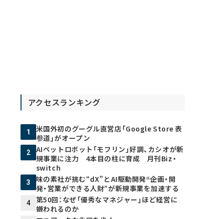
アクセスランキング
米国外初のグーグル直営店「Google Store 表
1
参道」がオープン
AIペットロボット「モフリン」好調、カシオが新
2
規事業に注力 4本目の柱に育成 月刊Biz・
switch
味の素社が挑む“dX”とAI駆動開発――“企画・開
3
発・営業ができる人財”が新規事業を加速する
第50回：なぜ「優秀なマネジャー」ほど経営に
4
嫌われるのか