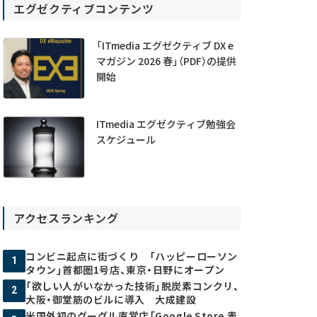
エグゼクティブコンテンツ
「ITmedia エグゼクティブ DX e
マガジン 2026 春」（PDF）の提供
開始
ITmedia エグゼクティブ勉強会
スケジュール
アクセスランキング
コンビニ起点に街づくり 「ハッピーローソン
1
タウン」首都圏1号店、東京・日野にオープン
「欲しい人がいなかった技術」脱炭素コンクリ、
2
大阪・御堂筋のビルに導入 大成建設
米国外初のグーグル直営店「Google Store 表