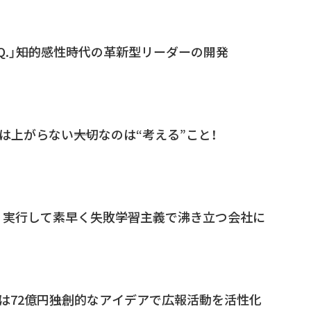
Q.」――知的感性時代の革新型リーダーの開発
は上がらない――大切なのは“考える”こと！
実行して素早く失敗――学習主義で沸き立つ会社に
は72億円――独創的なアイデアで広報活動を活性化