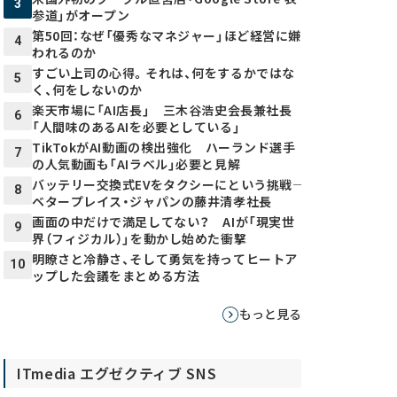
3
参道」がオープン
第50回：なぜ「優秀なマネジャー」ほど経営に嫌
4
われるのか
すごい上司の心得。それは、何をするかではな
5
く、何をしないのか
楽天市場に「AI店長」 三木谷浩史会長兼社長
6
「人間味のあるAIを必要としている」
TikTokがAI動画の検出強化 ハーランド選手
7
の人気動画も「AIラベル」必要と見解
バッテリー交換式EVをタクシーにという挑戦――
8
ベタープレイス・ジャパンの藤井清孝社長
画面の中だけで満足してない？ AIが「現実世
9
界（フィジカル）」を動かし始めた衝撃
明瞭さと冷静さ、そして勇気を持ってヒートア
10
ップした会議をまとめる方法
もっと見る
ITmedia エグゼクティブ SNS