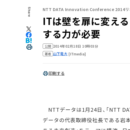
NTT DATA Innovation Conference 201
Share
ITは壁を扉に変える
する力が必要
2014年02月18日 10時03分
公開
山下竜大
[ITmedia]
著者
印刷する
NTTデータは1月24日、「NTT DATA I
データの代表取締役社長である岩本敏男氏は、