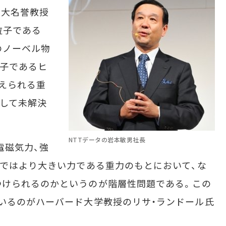
ラ大名誉教授
粒子である
のノーベル物
子であるヒ
えられる重
として未解決
NTTデータの岩本敏男社長
電磁気力、強
上ではより大きい力である重力のもとにおいて、な
つけられるのかというのが階層性問題である。この
いるのがハーバード大学教授のリサ・ランドール氏