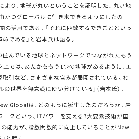
により、地球が丸いということを証明した。丸い地
自由かつグローバルに行き来できるようにしたの
機関の活用である。「それに匹敵するできごとといっ
T革命である」と岩本氏は語る。
れの住んでいる地球とネットワークでつながれたもう
ク上では、あたかももう1つの地球があるように、エ
、商取引など、さまざまな営みが展開されている。わ
ルの世界を無意識に使い分けている」（岩本氏）。
w Globalは、どのように誕生したのだろうか。岩
トワークという、ITパワーを支える3大要素技術が重
クの能力が、指数関数的に向上していることがNew
る」と話す。