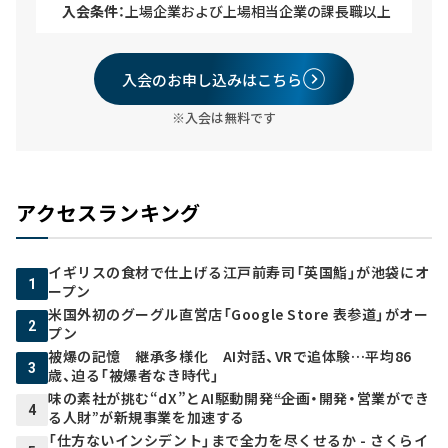
入会条件：
上場企業および上場相当企業の課長職以上
入会のお申し込みはこちら
※入会は無料です
アクセスランキング
イギリスの食材で仕上げる江戸前寿司「英国鮨」が池袋にオ
1
ープン
米国外初のグーグル直営店「Google Store 表参道」がオー
2
プン
被爆の記憶 継承多様化 AI対話、VRで追体験…平均86
3
歳、迫る「被爆者なき時代」
味の素社が挑む“dX”とAI駆動開発――“企画・開発・営業ができ
4
る人財”が新規事業を加速する
「仕方ないインシデント」まで全力を尽くせるか - さくらイ