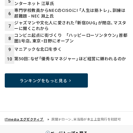
5
ンターネット 江草氏
専門学校教員からNECのCISOに! 「人生は筋トレ」、訓練は
6
超難題 - NEC 淵上氏
ジャズマンや文化人に愛された「新宿DUG」が閉店、マスタ
7
ーに聞くこれから
コンビニ起点に街づくり 「ハッピーローソンタウン」首都
8
圏1号店、東京・日野にオープン
マニアックな北口を歩く
9
第50回：なぜ「優秀なマネジャー」ほど経営に嫌われるのか
10
ランキングをもっと見る
ITmedia エグゼクティブ
民間ドローン、米当局が本土上空飛行を初認可