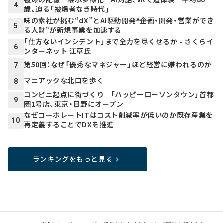
4
歳、迫る「被爆者なき時代」
味の素社が挑む“dX”とAI駆動開発――“企画・開発・営業ができ
5
る人財”が新規事業を加速する
「仕方ないインシデント」まで全力を尽くせるか - さくらイ
6
ンターネット 江草氏
第50回：なぜ「優秀なマネジャー」ほど経営に嫌われるのか
7
マニアックな北口を歩く
8
コンビニ起点に街づくり 「ハッピーローソンタウン」首都
9
圏1号店、東京・日野にオープン
なぜコーポレートITはコスト削減率が低いのか――既存産業を
10
再定義することでDXを推進
ランキングをもっと見る