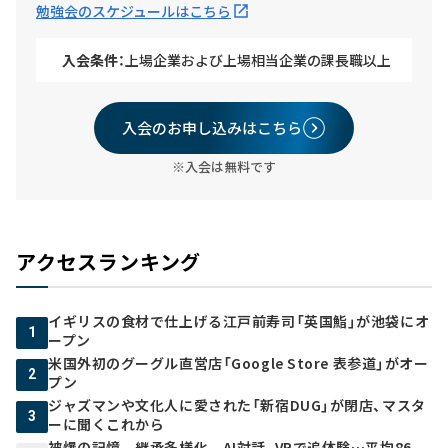
勉強会のスケジュールはこちら
入会条件：
上場企業および上場相当企業の課長職以上
入会のお申し込みはこちら
※入会は無料です
アクセスランキング
イギリスの食材で仕上げる江戸前寿司「英国鮨」が池袋にオ
1
ープン
米国外初のグーグル直営店「Google Store 表参道」がオー
2
プン
ジャズマンや文化人に愛された「新宿DUG」が閉店、マスタ
3
ーに聞くこれから
被爆の記憶 継承多様化 AI対話、VRで追体験…平均86