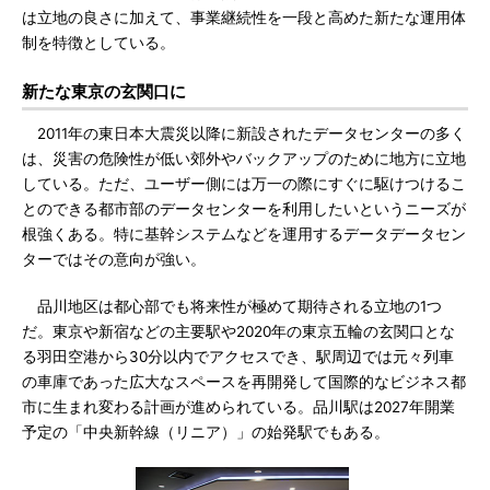
は立地の良さに加えて、事業継続性を一段と高めた新たな運用体
制を特徴としている。
新たな東京の玄関口に
2011年の東日本大震災以降に新設されたデータセンターの多く
は、災害の危険性が低い郊外やバックアップのために地方に立地
している。ただ、ユーザー側には万一の際にすぐに駆けつけるこ
とのできる都市部のデータセンターを利用したいというニーズが
根強くある。特に基幹システムなどを運用するデータデータセン
ターではその意向が強い。
品川地区は都心部でも将来性が極めて期待される立地の1つ
だ。東京や新宿などの主要駅や2020年の東京五輪の玄関口とな
る羽田空港から30分以内でアクセスでき、駅周辺では元々列車
の車庫であった広大なスペースを再開発して国際的なビジネス都
市に生まれ変わる計画が進められている。品川駅は2027年開業
予定の「中央新幹線（リニア）」の始発駅でもある。