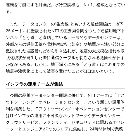
運転を可能にする計画だ。水冷空調機も「N＋1」構成となってい
る。
また、データセンターの“生命線”ともいえる通信回線は、地下
25メートルに敷設されたNTTの主要局舎間をつなぐ通信用地下ト
ンネル「とう道」と直結している。一般的なデータセンターは、
外部からの通信回線を電柱や鉄塔（架空）や地面から浅い部分に
敷設された埋設管などから引き込むが、地震の大規模な揺れや液
状化現状が発生した際に通信ケーブルが切断される危険性がわず
かながらある。しかし、地下深くにある「とう道」はこれまでの
地震や液状化によって被害を受けたことがほぼ無いという。
インフラの運用チームが集結
今回の品川データセンター開設に併せて、NTTデータは「ITア
ウトソーシング・オペレーションセンター」という新しい運用体
制を構築した。ITアウトソーシング・オペレーションセンターで
はITインフラの運用に不可欠なネットワークやデータセンター、
クラウドサービス、ファシリティ、セキュリティに関わるオペレ
ーターとエンジニアが1つのフロアに集結し、24時間体制で業務