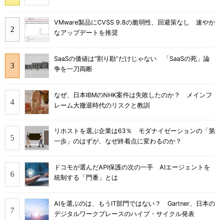
VMware製品にCVSS 9.8の脆弱性、回避策なし 速やか
なアップデートを推奨
SaaSの価値は“割り勘”だけじゃない 「SaaSの死」論
争を一刀両断
なぜ、日本IBMのNHK案件は失敗したのか？ メインフ
レーム大撤退時代のリスクと教訓
リホストを選ぶ企業は63％ モダナイゼーションの「第
一歩」のはずが、なぜ終着点に変わるのか？
ドコモが選んだAPI保護の次の一手 AIエージェントを
統制する「門番」とは
AIを選ぶのは、もうIT部門ではない？ Gartner、日本の
デジタルワークプレースのハイプ・サイクル発表