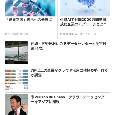
「創薬立国」復活への分岐点
生成AIで月間2000時間削減
成功企業のアプローチとは？
PR(三菱総合研究所)
PR(ITmedia エンタープライズ)
沖縄・宜野座村にみるデータセンターと災害対
策 (1/2)
7割以上の企業がクラウド活用に積極姿勢 ITR
が調査
米Verizon Business、クラウドデータセンタ
ーをアジアに開設