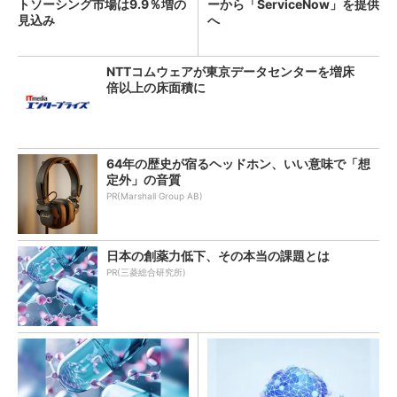
トソーシング市場は9.9％増の
ーから「ServiceNow」を提供
見込み
へ
NTTコムウェアが東京データセンターを増床
倍以上の床面積に
64年の歴史が宿るヘッドホン、いい意味で「想
定外」の音質
PR(Marshall Group AB)
日本の創薬力低下、その本当の課題とは
PR(三菱総合研究所)