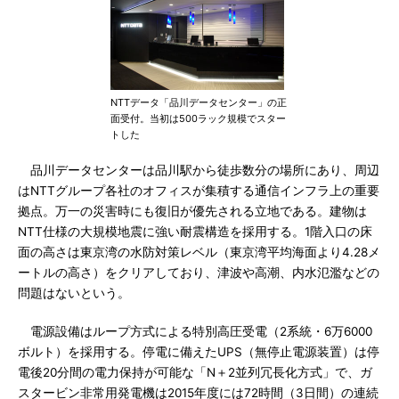
NTTデータ「品川データセンター」の正
面受付。当初は500ラック規模でスター
トした
品川データセンターは品川駅から徒歩数分の場所にあり、周辺
はNTTグループ各社のオフィスが集積する通信インフラ上の重要
拠点。万一の災害時にも復旧が優先される立地である。建物は
NTT仕様の大規模地震に強い耐震構造を採用する。1階入口の床
面の高さは東京湾の水防対策レベル（東京湾平均海面より4.28メ
ートルの高さ）をクリアしており、津波や高潮、内水氾濫などの
問題はないという。
電源設備はループ方式による特別高圧受電（2系統・6万6000
ボルト）を採用する。停電に備えたUPS（無停止電源装置）は停
電後20分間の電力保持が可能な「N＋2並列冗長化方式」で、ガ
スタービン非常用発電機は2015年度には72時間（3日間）の連続