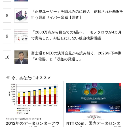
「正規ユーザー」を隠れみのに侵入 信頼された基盤を
狙う最新サイバー脅威【調査】
「2800万点から目当ての1品へ」 モノタロウが4カ月
で実装した、AI任せにしない独自検索機能
富士通とNECの決算会見から読み解く、2026年下半期
「AI需要」と「収益の見通し」
今、あなたにオススメ
2012年のデータセンターアウ
NTT Com、国内データセンタ