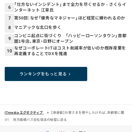
「仕方ないインシデント」まで全力を尽くせるか - さくらイ
6
ンターネット 江草氏
第50回：なぜ「優秀なマネジャー」ほど経営に嫌われるのか
7
マニアックな北口を歩く
8
コンビニ起点に街づくり 「ハッピーローソンタウン」首都
9
圏1号店、東京・日野にオープン
なぜコーポレートITはコスト削減率が低いのか――既存産業を
10
再定義することでDXを推進
ランキングをもっと見る
ITmedia エグゼクティブ
【新連載】お客さまを増やしたければ、非顧客に聞
け！ 地方路線バス会社復活の秘密に迫る