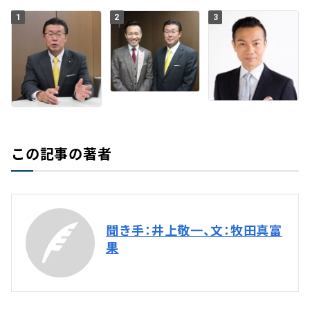
1
2
3
この記事の著者
聞き手：井上敬一、文：牧田真富
果