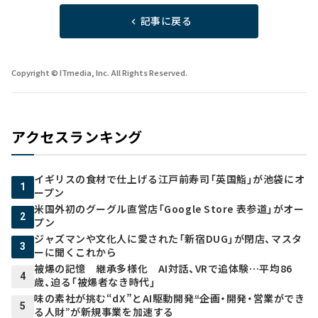
記事に戻る
Copyright © ITmedia, Inc. All Rights Reserved.
アクセスランキング
イギリスの食材で仕上げる江戸前寿司「英国鮨」が池袋にオ
1
ープン
米国外初のグーグル直営店「Google Store 表参道」がオー
2
プン
ジャズマンや文化人に愛された「新宿DUG」が閉店、マスタ
3
ーに聞くこれから
被爆の記憶 継承多様化 AI対話、VRで追体験…平均86
4
歳、迫る「被爆者なき時代」
味の素社が挑む“dX”とAI駆動開発――“企画・開発・営業ができ
5
る人財”が新規事業を加速する