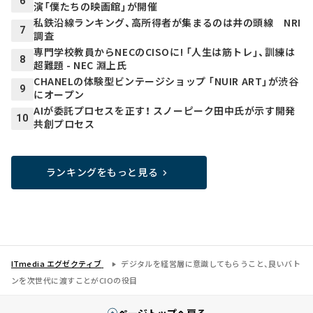
6
演「僕たちの映画館」が開催
私鉄沿線ランキング、高所得者が集まるのは井の頭線 NRI
7
調査
専門学校教員からNECのCISOに! 「人生は筋トレ」、訓練は
8
超難題 - NEC 淵上氏
CHANELの体験型ビンテージショップ 「NUIR ART」が渋谷
9
にオープン
AIが委託プロセスを正す！ スノーピーク田中氏が示す開発
10
共創プロセス
ランキングをもっと見る
ITmedia エグゼクティブ
デジタルを経営層に意識してもらうこと、良いバト
ンを次世代に渡すことがCIOの役目
ページトップへ戻る