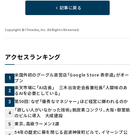
記事に戻る
Copyright © ITmedia, Inc. All Rights Reserved.
アクセスランキング
米国外初のグーグル直営店「Google Store 表参道」がオー
1
プン
楽天市場に「AI店長」 三木谷浩史会長兼社長「人間味のあ
2
るAIを必要としている」
第50回：なぜ「優秀なマネジャー」ほど経営に嫌われるのか
3
「欲しい人がいなかった技術」脱炭素コンクリ、大阪・御堂筋
4
のビルに導入 大成建設
東京、高級ラーメン3選
5
54年の歴史に幕を閉じる岩波神保町ビルで、イマーシブ公