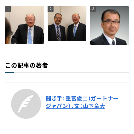
1
2
3
この記事の著者
聞き手：重富俊二（ガートナー
ジャパン）、文：山下竜大