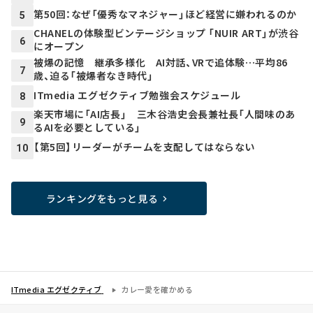
第50回：なぜ「優秀なマネジャー」ほど経営に嫌われるのか
5
CHANELの体験型ビンテージショップ 「NUIR ART」が渋谷
6
にオープン
被爆の記憶 継承多様化 AI対話、VRで追体験…平均86
7
歳、迫る「被爆者なき時代」
ITmedia エグゼクティブ勉強会スケジュール
8
楽天市場に「AI店長」 三木谷浩史会長兼社長「人間味のあ
9
るAIを必要としている」
【第5回】リーダーがチームを支配してはならない
10
ランキングをもっと見る
ITmedia エグゼクティブ
カレー愛を確かめる