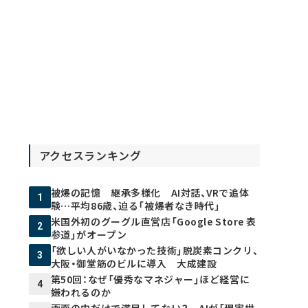
アクセスランキング
被爆の記憶 継承多様化 AI対話、VRで追体
1
験…平均86歳、迫る「被爆者なき時代」
米国外初のグーグル直営店「Google Store 表
2
参道」がオープン
「欲しい人がいなかった技術」脱炭素コンクリ、
3
大阪・御堂筋のビルに導入 大成建設
第50回：なぜ「優秀なマネジャー」ほど経営に
4
嫌われるのか