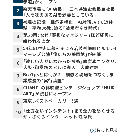
参道」がオープン
楽天市場に「AI店長」 三木谷浩史会長兼社長
2
「人間味のあるAIを必要としている」
被爆の記憶 継承多様化 AI対話、VRで追体
3
験…平均86歳、迫る「被爆者なき時代」
第50回：なぜ「優秀なマネジャー」ほど経営に
4
嫌われるのか
54年の歴史に幕を閉じる岩波神保町ビルで、イ
5
マーシブ公演「僕たちの映画館」が開催
「欲しい人がいなかった技術」脱炭素コンクリ、
6
大阪・御堂筋のビルに導入 大成建設
BizOpsとは何か？ 構想と現場をつなぐ、事
7
業成長の“実行装置”
CHANELの体験型ビンテージショップ 「NUIR
8
ART」が渋谷にオープン
東京、ベストベーカリー3選
9
「仕方ないインシデント」まで全力を尽くせる
10
か - さくらインターネット 江草氏
もっと見る