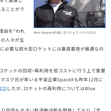
用で減速し
見ることがで
理由を「われ
New Shepardの前に立つジェフ・ベゾスCEO
もの人々が生
めに必要な超大型ロケットには垂直着陸が最適なの
ロケットの回収・再利用を低コストに行う上で重要
ン・マスク氏が率いる宇宙企業SpaceXも昨年12月に
成功
したが、ロケットの再利用についてはBlue
rdより何倍も大きい軌道輸送船を開発しており、「年