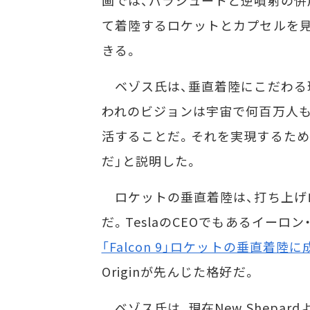
画では、パラシュートと逆噴射の併
て着陸するロケットとカプセルを
きる。
ベゾス氏は、垂直着陸にこだわる
われのビジョンは宇宙で何百万人
活することだ。それを実現するた
だ」と説明した。
ロケットの垂直着陸は、打ち上げ
だ。TeslaのCEOでもあるイーロ
「Falcon 9」ロケットの垂直着陸に
Originが先んじた格好だ。
ベゾス氏は、現在New Shepa