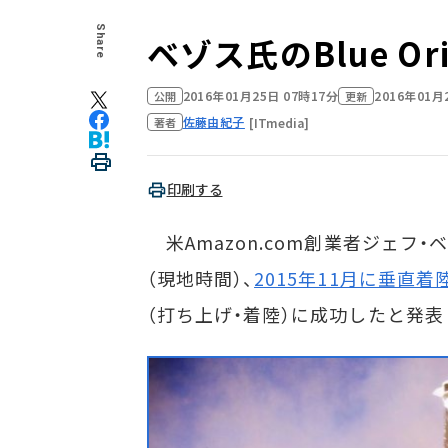
Share
ベゾス氏のBlue O
2016年01月25日 07時17分
2016年01月
公開
更新
佐藤由紀子
[ITmedia]
著者
印刷する
米Amazon.com創業者ジェフ・ベ
（現地時間）、
2015年11月に垂直着陸
（打ち上げ・着陸）に成功したと発表