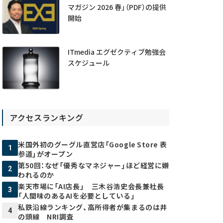
マガジン 2026 春」（PDF）の提供
開始
ITmedia エグゼクティブ勉強会
スケジュール
アクセスランキング
米国外初のグーグル直営店「Google Store 表
1
参道」がオープン
第50回：なぜ「優秀なマネジャー」ほど経営に嫌
2
われるのか
楽天市場に「AI店長」 三木谷浩史会長兼社長
3
「人間味のあるAIを必要としている」
私鉄沿線ランキング、高所得者が集まるのは井
4
の頭線 NRI調査