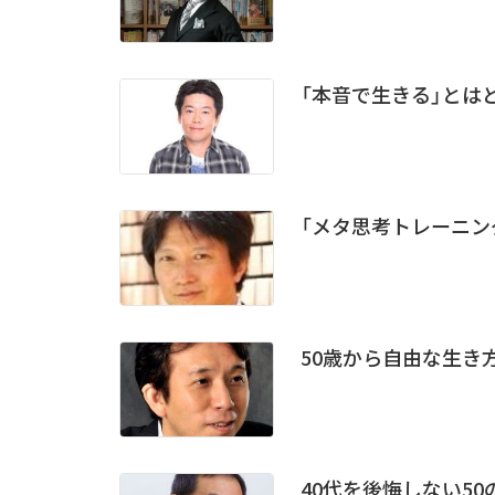
「本音で生きる」とは
「メタ思考トレーニン
50歳から自由な生き
40代を後悔しない50