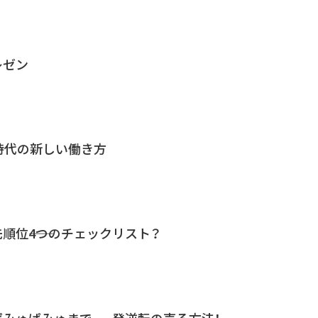
レゼン
時代の新しい働き方
順位――4つのチェックリスト？
みゅぱみゅまで、一発逆転の売る方法！