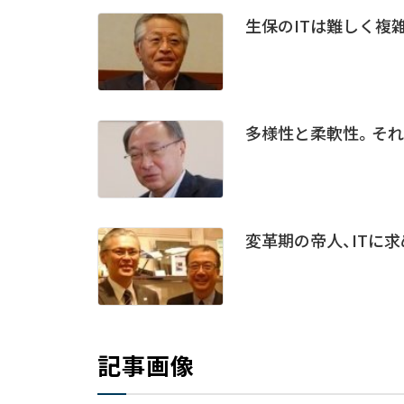
生保のITは難しく複
多様性と柔軟性。それ
変革期の帝人、ITに
記事画像