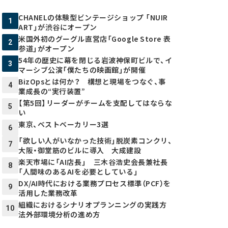
CHANELの体験型ビンテージショップ 「NUIR
1
ART」が渋谷にオープン
米国外初のグーグル直営店「Google Store 表
2
参道」がオープン
54年の歴史に幕を閉じる岩波神保町ビルで、イ
3
マーシブ公演「僕たちの映画館」が開催
BizOpsとは何か？ 構想と現場をつなぐ、事
4
業成長の“実行装置”
【第5回】リーダーがチームを支配してはならな
5
い
東京、ベストベーカリー3選
6
「欲しい人がいなかった技術」脱炭素コンクリ、
7
大阪・御堂筋のビルに導入 大成建設
楽天市場に「AI店長」 三木谷浩史会長兼社長
8
「人間味のあるAIを必要としている」
DX/AI時代における業務プロセス標準（PCF）を
9
活用した業務改革
組織におけるシナリオプランニングの実践方
10
法――外部環境分析の進め方