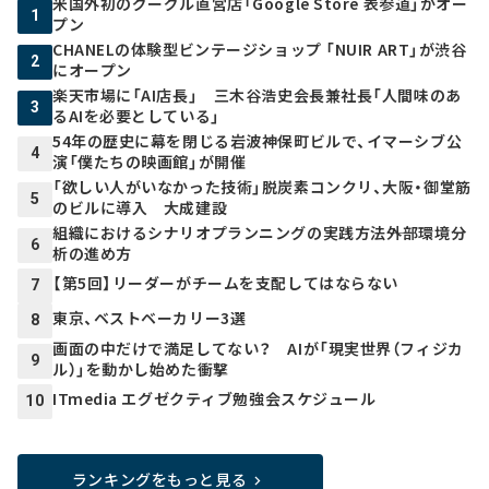
米国外初のグーグル直営店「Google Store 表参道」がオー
1
プン
CHANELの体験型ビンテージショップ 「NUIR ART」が渋谷
2
にオープン
楽天市場に「AI店長」 三木谷浩史会長兼社長「人間味のあ
3
るAIを必要としている」
54年の歴史に幕を閉じる岩波神保町ビルで、イマーシブ公
4
演「僕たちの映画館」が開催
「欲しい人がいなかった技術」脱炭素コンクリ、大阪・御堂筋
5
のビルに導入 大成建設
組織におけるシナリオプランニングの実践方法――外部環境分
6
析の進め方
【第5回】リーダーがチームを支配してはならない
7
東京、ベストベーカリー3選
8
画面の中だけで満足してない？ AIが「現実世界（フィジカ
9
ル）」を動かし始めた衝撃
ITmedia エグゼクティブ勉強会スケジュール
10
ランキングをもっと見る