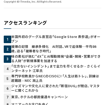
Copyright © ITmedia, Inc. All Rights Reserved.
アクセスランキング
米国外初のグーグル直営店「Google Store 表参道」がオー
1
プン
被爆の記憶 継承多様化 AI対話、VRで追体験…平均86
2
歳、迫る「被爆者なき時代」
味の素社が挑む“dX”とAI駆動開発――“企画・開発・営業ができ
3
る人財”が新規事業を加速する
「仕方ないインシデント」まで全力を尽くせるか - さくらイ
4
ンターネット 江草氏
専門学校教員からNECのCISOに! 「人生は筋トレ」、訓練は
5
超難題 - NEC 淵上氏
ジャズマンや文化人に愛された「新宿DUG」が閉店、マスタ
6
ーに聞くこれから
東京、ホテルの都民優遇キャンペーン
7
マニアックな北口を歩く
8