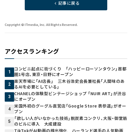
記事に戻る
Copyright © ITmedia, Inc. All Rights Reserved.
アクセスランキング
コンビニ起点に街づくり 「ハッピーローソンタウン」首都
1
圏1号店、東京・日野にオープン
楽天市場に「AI店長」 三木谷浩史会長兼社長「人間味のあ
2
るAIを必要としている」
CHANELの体験型ビンテージショップ 「NUIR ART」が渋谷
3
にオープン
米国外初のグーグル直営店「Google Store 表参道」がオー
4
プン
「欲しい人がいなかった技術」脱炭素コンクリ、大阪・御堂筋
5
のビルに導入 大成建設
TikTokがAI動画の検出強化 ハーランド選手の人気動画