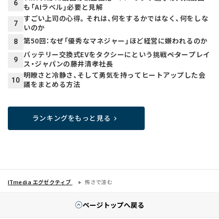
6
も「AIラベル」必要と見解
すごい上司の心得。それは、何をするかではなく、何をしな
7
いのか
第50回：なぜ「優秀なマネジャー」ほど経営に嫌われるのか
8
バッテリー交換式EVをタクシーにという挑戦――ベタープレイ
9
ス・ジャパンの藤井清孝社長
明瞭さと冷静さ、そして勇気を持ってヒートアップした会
10
議をまとめる方法
ランキングをもっと見る
ITmedia エグゼクティブ
怖さで涼む
ページトップへ戻る