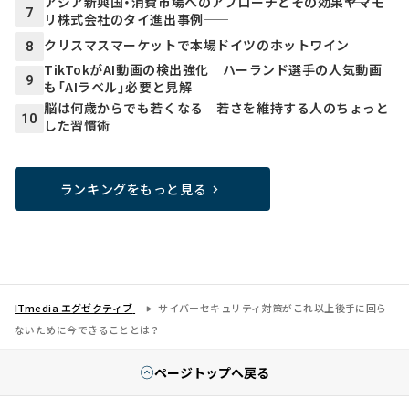
アジア新興国・消費市場へのアプローチとその効果――ヤマモ
7
リ株式会社のタイ進出事例――
クリスマスマーケットで本場ドイツのホットワイン
8
TikTokがAI動画の検出強化 ハーランド選手の人気動画
9
も「AIラベル」必要と見解
脳は何歳からでも若くなる 若さを維持する人のちょっと
10
した習慣術
ランキングをもっと見る
ITmedia エグゼクティブ
サイバーセキュリティ対策がこれ以上後手に回ら
ないために今できることとは？
ページトップへ戻る