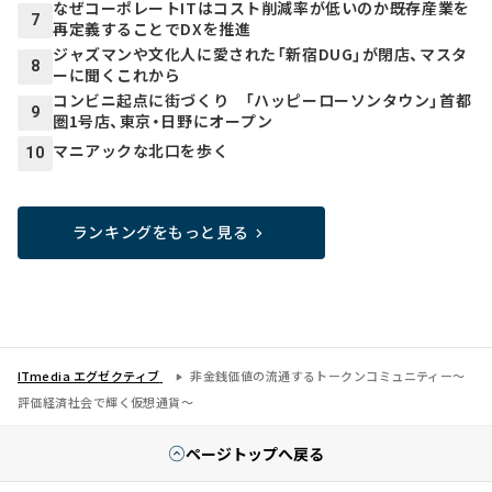
なぜコーポレートITはコスト削減率が低いのか――既存産業を
7
再定義することでDXを推進
ジャズマンや文化人に愛された「新宿DUG」が閉店、マスタ
8
ーに聞くこれから
コンビニ起点に街づくり 「ハッピーローソンタウン」首都
9
圏1号店、東京・日野にオープン
マニアックな北口を歩く
10
ランキングをもっと見る
ITmedia エグゼクティブ
非金銭価値の流通するトークンコミュニティー～
評価経済社会で輝く仮想通貨～
ページトップへ戻る