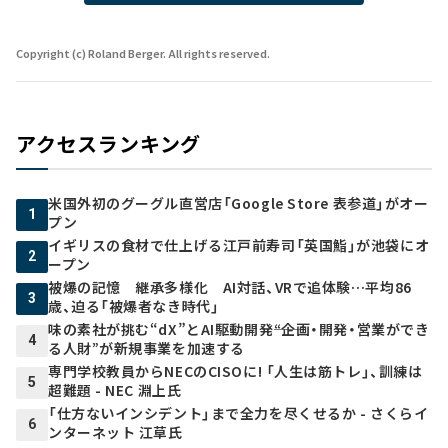
ーに参画。
Copyright (c) Roland Berger. All rights reserved.
アクセスランキング
米国外初のグーグル直営店「Google Store 表参道」がオー
1
プン
イギリスの食材で仕上げる江戸前寿司「英国鮨」が池袋にオ
2
ープン
被爆の記憶 継承多様化 AI対話、VRで追体験…平均86
3
歳、迫る「被爆者なき時代」
味の素社が挑む“dX”とAI駆動開発――“企画・開発・営業ができ
4
る人財”が新規事業を加速する
専門学校教員からNECのCISOに! 「人生は筋トレ」、訓練は
5
超難題 - NEC 淵上氏
「仕方ないインシデント」まで全力を尽くせるか - さくらイ
6
ンターネット 江草氏