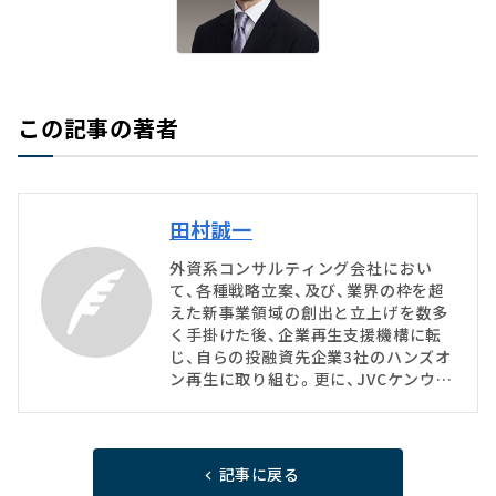
この記事の著者
田村誠一
外資系コンサルティング会社におい
て、各種戦略立案、及び、業界の枠を超
えた新事業領域の創出と立上げを数多
く手掛けた後、企業再生支援機構に転
じ、自らの投融資先企業3社のハンズオ
ン再生に取り組む。更に、JVCケンウッ
ドの代表取締役副社長として、中期ビ
ジョンの立案と遂行を主導、事業買収・
売却を統括、日本電産の専務執行役員
として、海外被買収事業のPMIと成長加
記事に戻る
速に取り組んだ後、ローランド・ベルガ