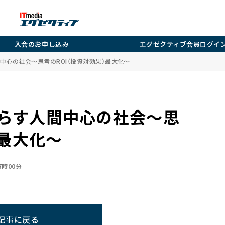
入会のお申し込み
エグゼクティブ会員ログイ
中心の社会～思考のROI（投資対効果）最大化～
らす人間中心の社会～思
）最大化～
07時00分
記事に戻る