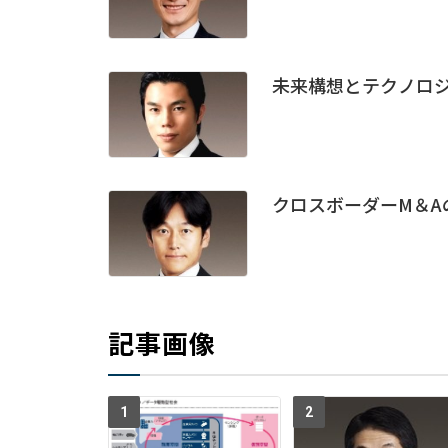
未来構想とテクノロジ
クロスボーダーM＆A
記事画像
1
2