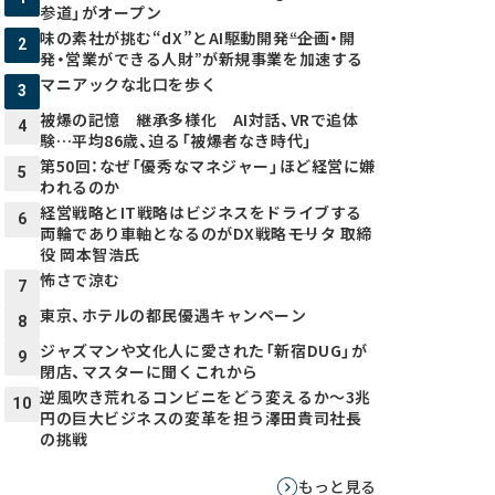
参道」がオープン
味の素社が挑む“dX”とAI駆動開発――“企画・開
2
発・営業ができる人財”が新規事業を加速する
マニアックな北口を歩く
3
被爆の記憶 継承多様化 AI対話、VRで追体
4
験…平均86歳、迫る「被爆者なき時代」
第50回：なぜ「優秀なマネジャー」ほど経営に嫌
5
われるのか
経営戦略とIT戦略はビジネスをドライブする
6
両輪であり車軸となるのがDX戦略――モリタ 取締
役 岡本智浩氏
怖さで涼む
7
東京、ホテルの都民優遇キャンペーン
8
ジャズマンや文化人に愛された「新宿DUG」が
9
閉店、マスターに聞くこれから
逆風吹き荒れるコンビニをどう変えるか～3兆
10
円の巨大ビジネスの変革を担う澤田貴司社長
の挑戦
もっと見る