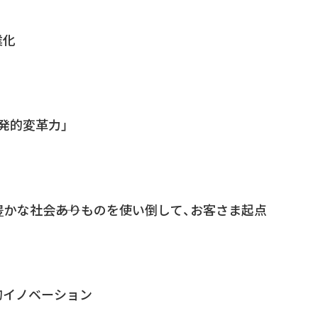
業化
発的変革力」
豊かな社会――ありものを使い倒して、お客さま起点
的イノベーション