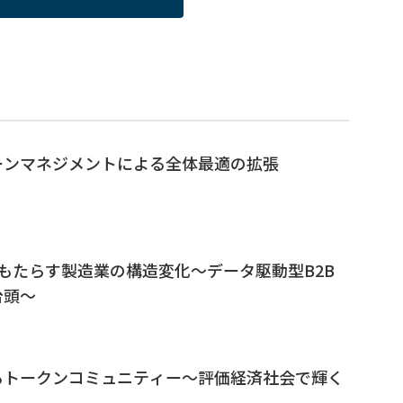
ーンマネジメントによる全体最適の拡張
がもたらす製造業の構造変化～データ駆動型B2B
台頭～
るトークンコミュニティー～評価経済社会で輝く