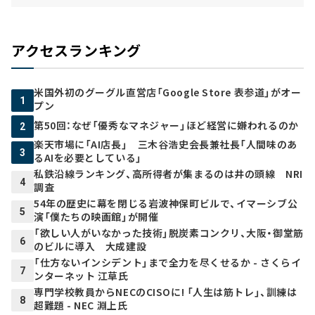
アクセスランキング
米国外初のグーグル直営店「Google Store 表参道」がオー
1
プン
第50回：なぜ「優秀なマネジャー」ほど経営に嫌われるのか
2
楽天市場に「AI店長」 三木谷浩史会長兼社長「人間味のあ
3
るAIを必要としている」
私鉄沿線ランキング、高所得者が集まるのは井の頭線 NRI
4
調査
54年の歴史に幕を閉じる岩波神保町ビルで、イマーシブ公
5
演「僕たちの映画館」が開催
「欲しい人がいなかった技術」脱炭素コンクリ、大阪・御堂筋
6
のビルに導入 大成建設
「仕方ないインシデント」まで全力を尽くせるか - さくらイ
7
ンターネット 江草氏
専門学校教員からNECのCISOに! 「人生は筋トレ」、訓練は
8
超難題 - NEC 淵上氏