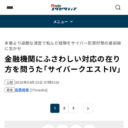
メニュー
本番より過酷な演習で転んだ経験をサイバー犯罪対策の最前線
に生かせ
金融機関にふさわしい対応の在り
方を問うた「サイバークエストIV」
2020年04月22日 07時01分
公開
高橋睦美
[ITmedia]
著者
1
2
3