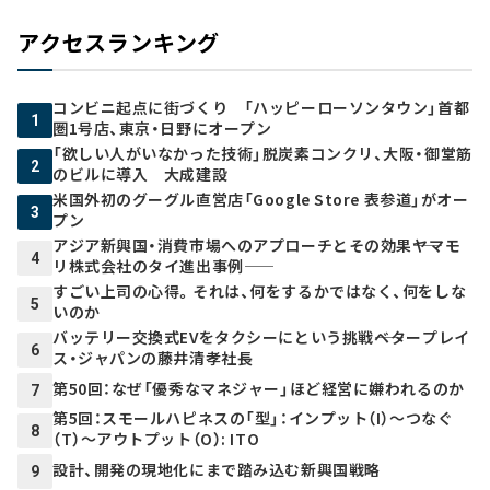
アクセスランキング
コンビニ起点に街づくり 「ハッピーローソンタウン」首都
1
圏1号店、東京・日野にオープン
「欲しい人がいなかった技術」脱炭素コンクリ、大阪・御堂筋
2
のビルに導入 大成建設
米国外初のグーグル直営店「Google Store 表参道」がオー
3
プン
アジア新興国・消費市場へのアプローチとその効果――ヤマモ
4
リ株式会社のタイ進出事例――
すごい上司の心得。それは、何をするかではなく、何をしな
5
いのか
バッテリー交換式EVをタクシーにという挑戦――ベタープレイ
6
ス・ジャパンの藤井清孝社長
第50回：なぜ「優秀なマネジャー」ほど経営に嫌われるのか
7
第5回：スモールハピネスの「型」：インプット（I）～つなぐ
8
（T）～アウトプット（O）: ITO
設計、開発の現地化にまで踏み込む新興国戦略
9