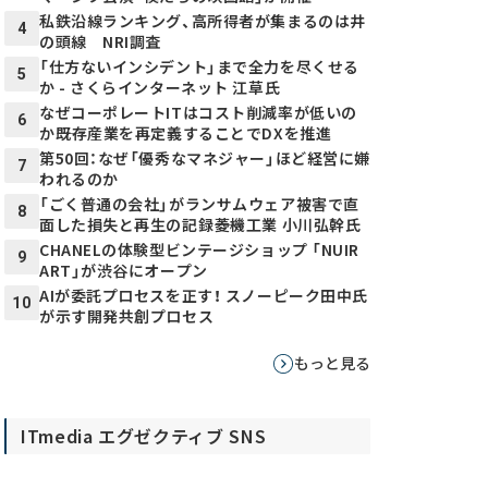
私鉄沿線ランキング、高所得者が集まるのは井
4
の頭線 NRI調査
「仕方ないインシデント」まで全力を尽くせる
5
か - さくらインターネット 江草氏
なぜコーポレートITはコスト削減率が低いの
6
か――既存産業を再定義することでDXを推進
第50回：なぜ「優秀なマネジャー」ほど経営に嫌
7
われるのか
「ごく普通の会社」がランサムウェア被害で直
8
面した損失と再生の記録――菱機工業 小川弘幹氏
CHANELの体験型ビンテージショップ 「NUIR
9
ART」が渋谷にオープン
AIが委託プロセスを正す！ スノーピーク田中氏
10
が示す開発共創プロセス
もっと見る
ITmedia エグゼクティブ SNS