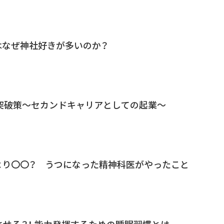
はなぜ神社好きが多いのか？
」突破策～セカンドキャリアとしての起業～
より〇〇？ うつになった精神科医がやったこと
させる？！ 能力発揮するための睡眠習慣とは