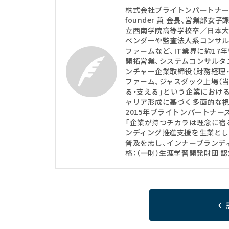
株式会社ブライトンパートナ
founder 兼 会長、営業部女子
立西南学院高等学校卒／日本大
ベンダーや監査法人系コンサル
ファームなど、IT業界に約17
開拓営業、システムコンサルタ
ンチャー企業取締役（財務経理
ファーム、ジャスダック上場（当
る・支える」という企業におけ
ャリア形成に基づく多面的な視
2015年ブライトンパートナー
「企業が持つチカラは理念に宿
ンディング推進支援を生業として
普及を志し、インナーブランデ
格：（一財）生涯学習開発財団 