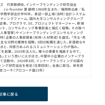
ーズ 代表取締役、インナーブランディング研究協会
課 co-founder 兼 顧問 1968年生まれ／福岡県出身／私
学商学部会計学科卒。 東証一部上場（当時）会計システム
ティングファーム、国内大手コンサルティンググループ
年従事。プログラマ、SE、プロジェクトマネージャー、新規
ント、コンサルティング事業部長と幅広く経験。その後ベ
・人事管掌）やインナーブランディングコンサルティング
時）企業の人事部課長（採用・人材育成）を歴任。「作る・売
る主な分野の業務を経験。5回の転職を通じた、非連続なキ
点と、共感力あふれるコミュニケーション力が強み。
ズを創業。2020年法人化。種々の事業を推進する中で、
る」という想いに火が点き、中堅中小企業のインナーブラ
活動中。 2020年8月、インナーブランディングの国内
ィング研究協会を発足（任意団体）。会長に就任。 保有資
認定コーチ（プロコーチ歴23年）
記事に戻る