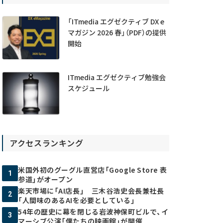
「ITmedia エグゼクティブ DX e
マガジン 2026 春」（PDF）の提供
開始
ITmedia エグゼクティブ勉強会
スケジュール
アクセスランキング
米国外初のグーグル直営店「Google Store 表
1
参道」がオープン
楽天市場に「AI店長」 三木谷浩史会長兼社長
2
「人間味のあるAIを必要としている」
54年の歴史に幕を閉じる岩波神保町ビルで、イ
3
マーシブ公演「僕たちの映画館」が開催