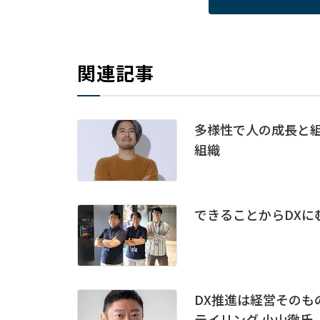
関連記事
多様性で人の成長と
組織
できることからDXにむか
DX推進は経営そのもの
テイリング 小山徹氏