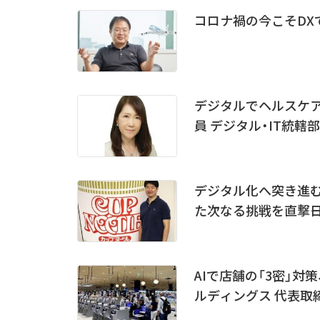
コロナ禍の今こそDXで
デジタルでヘルスケア
員 デジタル・IT統轄
デジタル化へ突き進む
た次なる挑戦を直撃――
AIで店舗の「3密」対
ルディングス 代表取