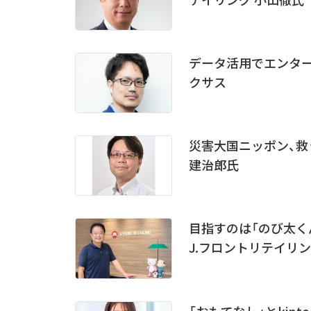
データ活用でエンター
クサス
災害大国ニッポン、救うの
建治郎氏
目指すのは「のび太くん
J.フロントリテイリン
「おもてなし」とkint