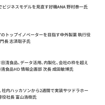
ビジネスモデルを見直す好機――ANA 野村泰一氏
のトップイノベーターを目指す――中外製薬 執行役
部門長 志済聡子氏
日清食品、データ活用、内製化、会社の枠を超え
日清食品HD 情報企画部 次長 成田敏博氏
策、社内ハッカソンから2週間で実装――サツドラホー
締役社長 富山浩樹氏