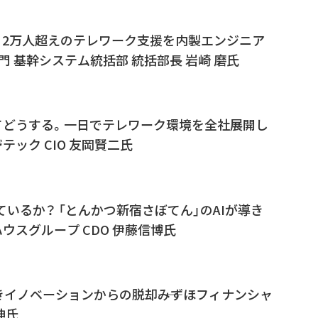
IL 2万人超えのテレワーク支援を内製エンジニア
IT部門 基幹システム統括部 統括部長 岩崎 磨氏
てどうする。一日でテレワーク環境を全社展開し
テック CIO 友岡賢二氏
ているか？ 「とんかつ新宿さぼてん」のAIが導き
ハウスグループ CDO 伊藤信博氏
きイノベーションからの脱却――みずほフィナンシャ
伸氏