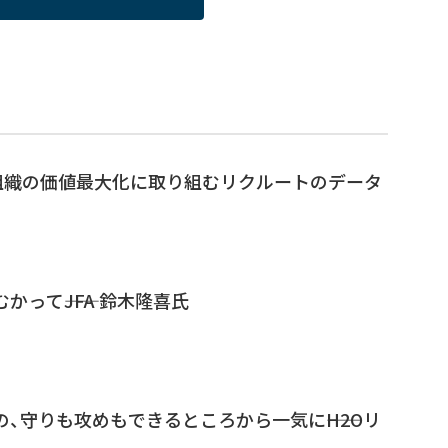
組織の価値最大化に取り組むリクルートのデータ
って――JFA 鈴木隆喜氏
、守りも攻めもできるところから一気に――H2Oリ