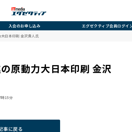
入会のお申し込み
エグゼクティブ会員ログイ
――大日本印刷 金沢貴人氏
の原動力――大日本印刷 金沢
07時15分
記事に戻る