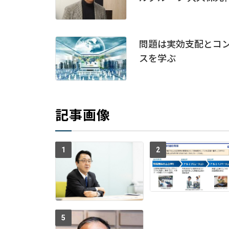
問題は実効支配とコンセ
スを学ぶ
記事画像
1
2
5