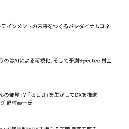
テインメントの未来をつくる――バンダイナムコネ
はAIによる可視化、そして予測――Spectee 村上
の部屋」？ 「らしさ」を生かしてDXを推進 ──
グ 野村泰一氏
oneで伴走型のDX支援を――八芳園 豊岡若菜氏