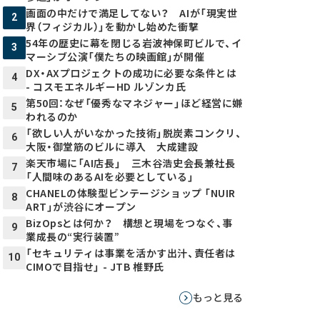
画面の中だけで満足してない？ AIが「現実世
2
界（フィジカル）」を動かし始めた衝撃
54年の歴史に幕を閉じる岩波神保町ビルで、イ
3
マーシブ公演「僕たちの映画館」が開催
DX・AXプロジェクトの成功に必要な条件とは
4
- コスモエネルギーHD ルゾンカ氏
第50回：なぜ「優秀なマネジャー」ほど経営に嫌
5
われるのか
「欲しい人がいなかった技術」脱炭素コンクリ、
6
大阪・御堂筋のビルに導入 大成建設
楽天市場に「AI店長」 三木谷浩史会長兼社長
7
「人間味のあるAIを必要としている」
CHANELの体験型ビンテージショップ 「NUIR
8
ART」が渋谷にオープン
BizOpsとは何か？ 構想と現場をつなぐ、事
9
業成長の“実行装置”
「セキュリティは事業を活かす出汁、責任者は
10
CIMOで目指せ」 - JTB 椎野氏
もっと見る