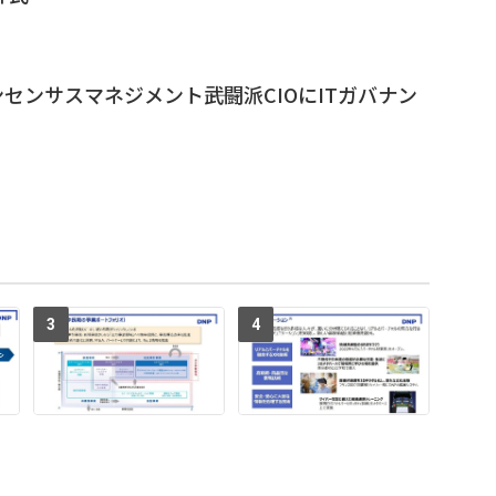
ンサスマネジメント――武闘派CIOにITガバナン
3
4