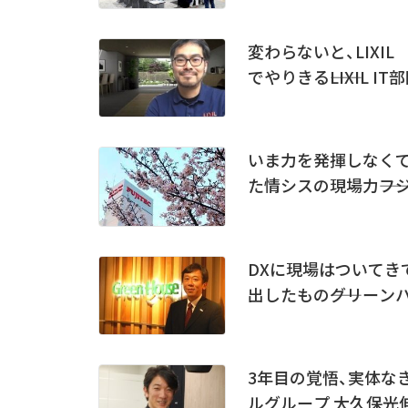
変わらないと、LIX
でやりきる――LIXIL 
いま力を発揮しなく
た情シスの現場力――フジ
DXに現場はついてき
出したもの――グリーン
3年目の覚悟、実体な
ルグループ 大久保光