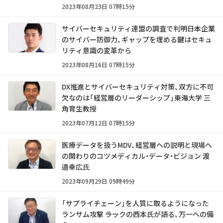
2023年08月23日 07時15分
サイバーセキュリティ連盟の調査で判明――日本企業
のサイバー防御力、ギャップを埋める鍵はセキュ
リティ意識の変革から
2023年08月16日 07時15分
DX推進とサイバーセキュリティ対策、双方に不可
欠なのは「経営層のリーダーシップ」――東海大学 三
角育生教授
2023年07月12日 07時15分
医療データを扱うMDV、経営層への説明と現場へ
の関わりのコツ――メディカル・データ・ビジョン 渡
邉幸広氏
2023年09月29日 09時49分
「サプライチェーン」を人質に取るようになった
ランサム攻撃 ――ラックの西本氏が語る、万一への備