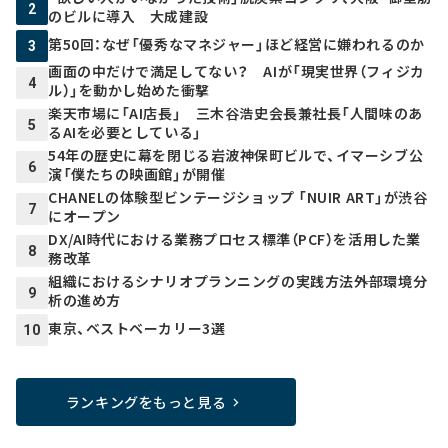
2
のビルに導入 大成建設
第50回：なぜ「優秀なマネジャー」ほど経営に嫌われるのか
3
画面の中だけで満足してない？ AIが「現実世界（フィジカ
4
ル）」を動かし始めた衝撃
楽天市場に「AI店長」 三木谷浩史会長兼社長「人間味のあ
5
るAIを必要としている」
54年の歴史に幕を閉じる岩波神保町ビルで、イマーシブ公
6
演「僕たちの映画館」が開催
CHANELの体験型ビンテージショップ 「NUIR ART」が渋谷
7
にオープン
DX/AI時代における業務プロセス標準（PCF）を活用した業
8
務改革
組織におけるシナリオプランニングの実践方法――外部環境分
9
析の進め方
東京、ベストベーカリー3選
10
ランキングをもっと見る