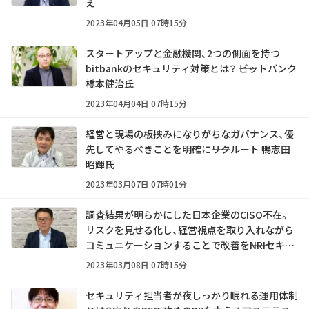
え
2023年04月05日 07時15分
スタートアップと金融機関、2つの側面を持つ
bitbankのセキュリティ対策とは？ ――ビットバンク
橋本健治氏
2023年04月04日 07時15分
経営と現場の板挟みになりがちなガバナンス、優
先してやるべきことを明確に――リクルート 鴨志田
昭輝氏
2023年03月07日 07時01分
調査結果が明らかにした日本企業のCISO不在。
リスクを見せる化し、経営視点を取り入れながら
コミュニケーションすることで改善を――NRIセキュ
アテクノロジーズ 足立道拡氏
2023年03月08日 07時15分
セキュリティ担当者が夜しっかり眠れる運用体制