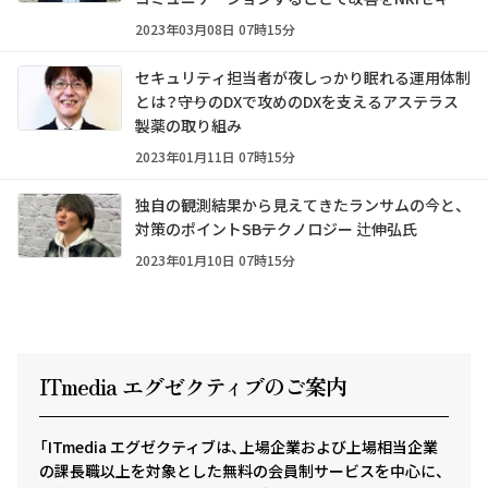
アテクノロジーズ 足立道拡氏
2023年03月08日 07時15分
セキュリティ担当者が夜しっかり眠れる運用体制
とは？――守りのDXで攻めのDXを支えるアステラス
製薬の取り組み
2023年01月11日 07時15分
独自の観測結果から見えてきたランサムの今と、
対策のポイント――SBテクノロジー 辻伸弘氏
2023年01月10日 07時15分
ITmedia エグゼクテ
ィ
ブのご案内
「ITmedia エグゼクティブは、上場企業および上場相当企業
の課長職以上を対象とした無料の会員制サービスを中心に、