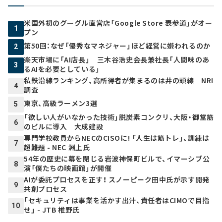
米国外初のグーグル直営店「Google Store 表参道」がオー
1
プン
第50回：なぜ「優秀なマネジャー」ほど経営に嫌われるのか
2
楽天市場に「AI店長」 三木谷浩史会長兼社長「人間味のあ
3
るAIを必要としている」
私鉄沿線ランキング、高所得者が集まるのは井の頭線 NRI
4
調査
東京、高級ラーメン3選
5
「欲しい人がいなかった技術」脱炭素コンクリ、大阪・御堂筋
6
のビルに導入 大成建設
専門学校教員からNECのCISOに! 「人生は筋トレ」、訓練は
7
超難題 - NEC 淵上氏
54年の歴史に幕を閉じる岩波神保町ビルで、イマーシブ公
8
演「僕たちの映画館」が開催
AIが委託プロセスを正す！ スノーピーク田中氏が示す開発
9
共創プロセス
「セキュリティは事業を活かす出汁、責任者はCIMOで目指
10
せ」 - JTB 椎野氏