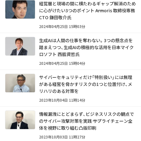
経営層と現場の間に横たわるギャップ解消のため
に心がけたい3つのポイント ――Armoris 取締役専務
CTO 鎌田敬介氏
2024年04月25日 15時03分
生成AIは人間の仕事を奪わない。3つの懸念点を
踏まえつつ、生成AIの積極的な活用を――日本マイク
ロソフト 西脇資哲氏
2024年04月25日 15時04分
サイバーセキュリティだけ「特別扱い」には無理
がある――経営を脅かすリスクの1つと位置付け、メ
リハリのある対策を
2023年10月04日 11時14分
情報漏洩にとどまらず、ビジネスリスクの観点で
のサイバー攻撃対策を実践―― サプライチェーン全
体を視野に取り組む凸版印刷
2023年10月03日 11時27分