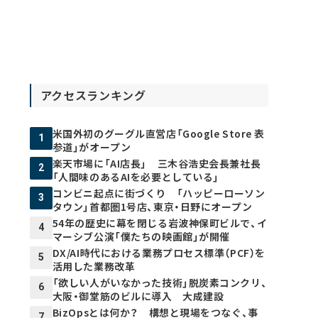
アクセスランキング
米国外初のグーグル直営店「Google Store 表
1
参道」がオープン
楽天市場に「AI店長」 三木谷浩史会長兼社長
2
「人間味のあるAIを必要としている」
コンビニ起点に街づくり 「ハッピーローソン
3
タウン」首都圏1号店、東京・日野にオープン
54年の歴史に幕を閉じる岩波神保町ビルで、イ
4
マーシブ公演「僕たちの映画館」が開催
DX/AI時代における業務プロセス標準（PCF）を
5
活用した業務改革
「欲しい人がいなかった技術」脱炭素コンクリ、
6
大阪・御堂筋のビルに導入 大成建設
BizOpsとは何か？ 構想と現場をつなぐ、事
7