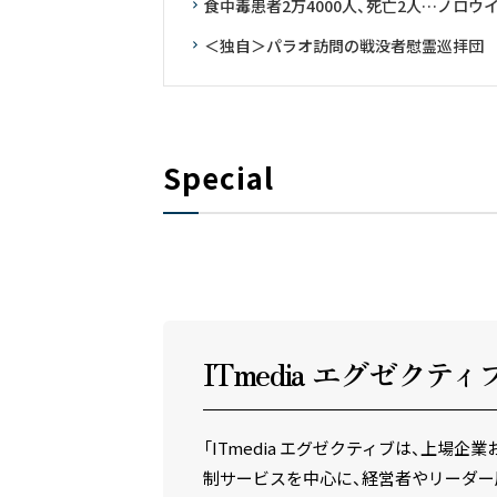
食中毒患者2万4000人、死亡2人…ノロウ
＜独自＞パラオ訪問の戦没者慰霊巡拝団 
Special
ITmedia エグゼクテ
ィ
「ITmedia エグゼクティブは、上
制サービスを中心に、経営者やリーダー