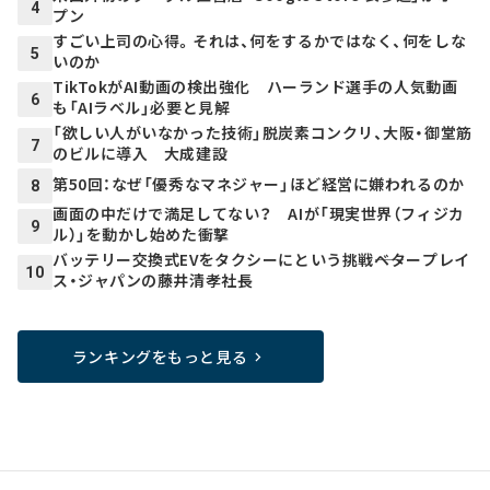
4
プン
すごい上司の心得。それは、何をするかではなく、何をしな
5
いのか
TikTokがAI動画の検出強化 ハーランド選手の人気動画
6
も「AIラベル」必要と見解
「欲しい人がいなかった技術」脱炭素コンクリ、大阪・御堂筋
7
のビルに導入 大成建設
第50回：なぜ「優秀なマネジャー」ほど経営に嫌われるのか
8
画面の中だけで満足してない？ AIが「現実世界（フィジカ
9
ル）」を動かし始めた衝撃
バッテリー交換式EVをタクシーにという挑戦――ベタープレイ
10
ス・ジャパンの藤井清孝社長
ランキングをもっと見る