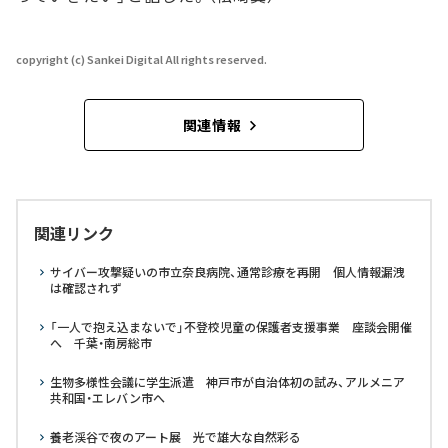
copyright (c) Sankei Digital All rights reserved.
関連情報
関連リンク
サイバー攻撃疑いの市立奈良病院、通常診療を再開 個人情報漏洩
は確認されず
「一人で抱え込まないで」不登校児童の保護者支援事業 座談会開催
へ 千葉・南房総市
生物多様性会議に学生派遣 神戸市が自治体初の試み、アルメニア
共和国・エレバン市へ
養老渓谷で夜のアート展 光で雄大な自然彩る