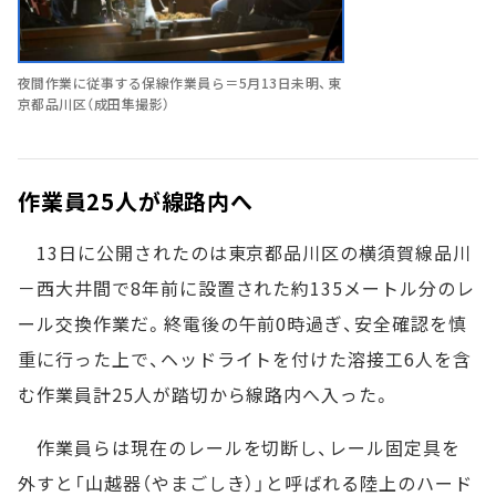
夜間作業に従事する保線作業員ら＝5月13日未明、東
京都品川区（成田隼撮影）
作業員25人が線路内へ
13日に公開されたのは東京都品川区の横須賀線品川
－西大井間で8年前に設置された約135メートル分のレ
ール交換作業だ。終電後の午前0時過ぎ、安全確認を慎
重に行った上で、ヘッドライトを付けた溶接工6人を含
む作業員計25人が踏切から線路内へ入った。
作業員らは現在のレールを切断し、レール固定具を
外すと「山越器（やまごしき）」と呼ばれる陸上のハード