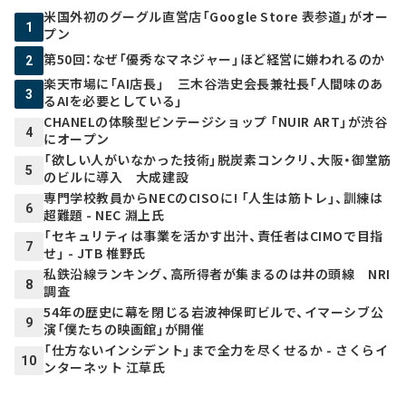
米国外初のグーグル直営店「Google Store 表参道」がオー
1
プン
第50回：なぜ「優秀なマネジャー」ほど経営に嫌われるのか
2
楽天市場に「AI店長」 三木谷浩史会長兼社長「人間味のあ
3
るAIを必要としている」
CHANELの体験型ビンテージショップ 「NUIR ART」が渋谷
4
にオープン
「欲しい人がいなかった技術」脱炭素コンクリ、大阪・御堂筋
5
のビルに導入 大成建設
専門学校教員からNECのCISOに! 「人生は筋トレ」、訓練は
6
超難題 - NEC 淵上氏
「セキュリティは事業を活かす出汁、責任者はCIMOで目指
7
せ」 - JTB 椎野氏
私鉄沿線ランキング、高所得者が集まるのは井の頭線 NRI
8
調査
54年の歴史に幕を閉じる岩波神保町ビルで、イマーシブ公
9
演「僕たちの映画館」が開催
「仕方ないインシデント」まで全力を尽くせるか - さくらイ
10
ンターネット 江草氏