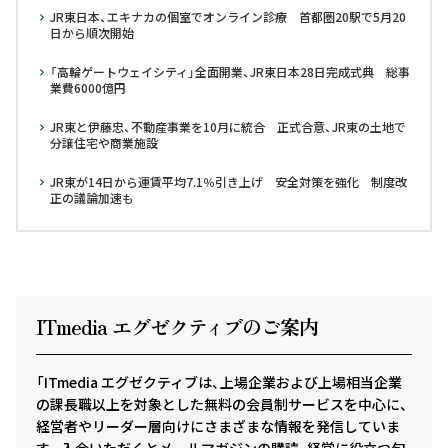
JR東日本、エキナカの個室でオンライン診療 首都圏20駅で5月20
日から順次開始
「高輪ゲートウェイシティ」全面開業、JR東日本28日完成式典 総事
業費6000億円
JR東と伊藤忠、不動産事業を10月に統合 正式合意、JR東の土地で
分譲住宅や商業施設
JR東が14日から運賃平均7.1％引き上げ 安全対策を強化 制度改
正の議論加速も
ITmedia エグゼクテ
ィ
ブのご案内
「ITmedia エグゼクティブは、上場企業および上場相当企業
の課長職以上を対象とした無料の会員制サービスを中心に、
経営者やリーダー層向けにさまざまな情報を発信していま