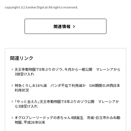
copyright (c) Sankei Digital All rights reserved.
関連情報
関連リンク
天王寺動物園で8年ぶりのゾウ、今月から一般公開 マレーシアから
3頭受け入れ
特急くろしお16％減 パンダ不在で利用減か GW期間のJR西日本
利用状況
「やっと会えた」天王寺動物園で8年ぶりのゾウ公開 マレーシアか
ら3頭受け入れ
オグロプレーリードッグの赤ちゃん4頭誕生 茨城・日立市かみね動
物園、平成26年以来