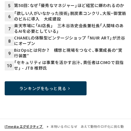
第50回：なぜ「優秀なマネジャー」ほど経営に嫌われるのか
5
「欲しい人がいなかった技術」脱炭素コンクリ、大阪・御堂筋
6
のビルに導入 大成建設
楽天市場に「AI店長」 三木谷浩史会長兼社長「人間味のあ
7
るAIを必要としている」
CHANELの体験型ビンテージショップ 「NUIR ART」が渋谷
8
にオープン
BizOpsとは何か？ 構想と現場をつなぐ、事業成長の“実
9
行装置”
「セキュリティは事業を活かす出汁、責任者はCIMOで目指
10
せ」 - JTB 椎野氏
ランキングをもっと見る
ITmedia エグゼクティブ
本物いるのになぜ あえて動物のロボ化に挑む動