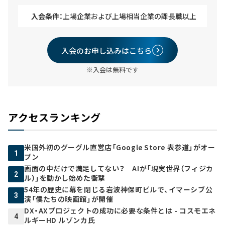
入会条件：
上場企業および上場相当企業の課長職以上
入会のお申し込みはこちら
※入会は無料です
アクセスランキング
米国外初のグーグル直営店「Google Store 表参道」がオー
1
プン
画面の中だけで満足してない？ AIが「現実世界（フィジカ
2
ル）」を動かし始めた衝撃
54年の歴史に幕を閉じる岩波神保町ビルで、イマーシブ公
3
演「僕たちの映画館」が開催
DX・AXプロジェクトの成功に必要な条件とは - コスモエネ
4
ルギーHD ルゾンカ氏