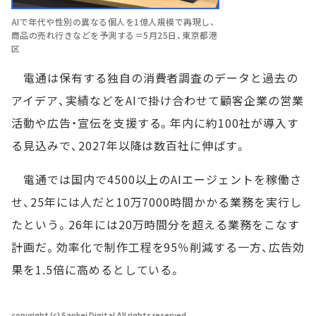
AIで年代や性別の異なる個人を1億人規模で再現し、
商品の売れ行きなどを予測する＝5月25日、東京都港
区
電通は保有する独自の消費者調査のデータと過去の
アイデア、実績などをAIで掛け合わせて顧客企業の営業
活動や広告・宣伝を支援する。年内に約100社が導入す
る見込みで、2027年以降は数百社に伸ばす。
電通では国内で4500以上のAIエージェントを稼働さ
せ、25年には人だと10万7000時間かかる業務を実行し
たという。26年には20万時間分を超える業務をこなす
計画だ。効率化で制作工程を95％削減する一方、広告効
果を1.5倍に高めるとしている。
copyright (c) Sankei Digital All rights reserved.