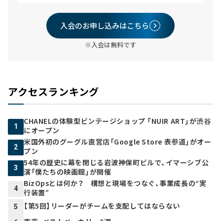
入会のお申し込みはこちら
※入会は無料です
アクセスランキング
CHANELの体験型ビンテージショップ 「NUIR ART」が渋谷
1
にオープン
米国外初のグーグル直営店「Google Store 表参道」がオー
2
プン
54年の歴史に幕を閉じる岩波神保町ビルで、イマーシブ公
3
演「僕たちの映画館」が開催
BizOpsとは何か？ 構想と現場をつなぐ、事業成長の“実
4
行装置”
【第5回】リーダーがチームを支配してはならない
5