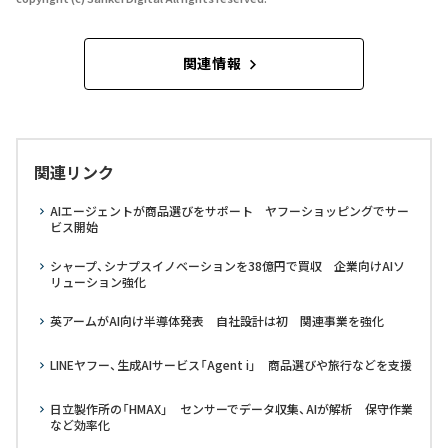
関連情報
関連リンク
AIエージェントが商品選びをサポート ヤフーショッピングでサー
ビス開始
シャープ、シナプスイノベーションを38億円で買収 企業向けAIソ
リューション強化
英アームがAI向け半導体発表 自社設計は初 関連事業を強化
LINEヤフー、生成AIサービス「Agent i」 商品選びや旅行などを支援
日立製作所の「HMAX」 センサーでデータ収集、AIが解析 保守作業
など効率化