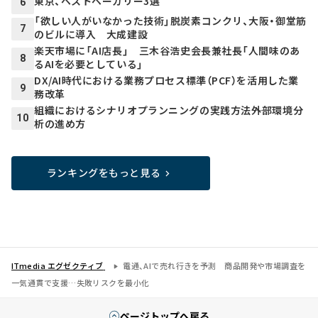
東京、ベストベーカリー3選
6
「欲しい人がいなかった技術」脱炭素コンクリ、大阪・御堂筋
7
のビルに導入 大成建設
楽天市場に「AI店長」 三木谷浩史会長兼社長「人間味のあ
8
るAIを必要としている」
DX/AI時代における業務プロセス標準（PCF）を活用した業
9
務改革
組織におけるシナリオプランニングの実践方法――外部環境分
10
析の進め方
ランキングをもっと見る
ITmedia エグゼクティブ
電通、AIで売れ行きを予測 商品開発や市場調査を
一気通貫で支援…失敗リスクを最小化
ページトップへ戻る