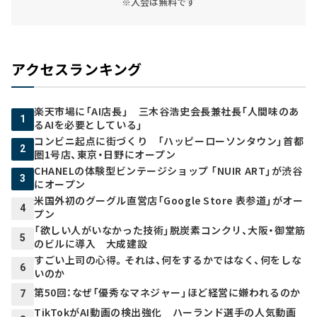
※入会は無料です
アクセスランキング
楽天市場に「AI店長」 三木谷浩史会長兼社長「人間味のあ
1
るAIを必要としている」
コンビニ起点に街づくり 「ハッピーローソンタウン」首都
2
圏1号店、東京・日野にオープン
CHANELの体験型ビンテージショップ 「NUIR ART」が渋谷
3
にオープン
米国外初のグーグル直営店「Google Store 表参道」がオー
4
プン
「欲しい人がいなかった技術」脱炭素コンクリ、大阪・御堂筋
5
のビルに導入 大成建設
すごい上司の心得。それは、何をするかではなく、何をしな
6
いのか
第50回：なぜ「優秀なマネジャー」ほど経営に嫌われるのか
7
TikTokがAI動画の検出強化 ハーランド選手の人気動画