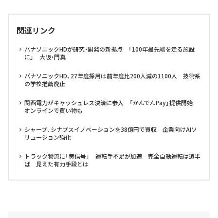
関連リンク
パナソニックHDが研究・開発の新拠点 「100年最先端を走る施設
に」 大阪・門真
パナソニックHD、27年度採用は前年度比200人減の1100人 技術系
の学校推薦廃止
関西電力がキャッシュレス決済に参入 「かんでんPay」提供開始
オンラインで買い物も
シャープ、シナプスイノベーションを38億円で買収 企業向けAIソ
リューション強化
トラック物流に「黄信号」 運転手不足が加速 完全自動運転は道半
ば 見えた有力手段とは