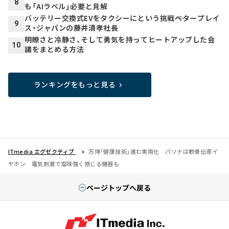
8
も「AIラベル」必要と見解
バッテリー交換式EVをタクシーにという挑戦――ベタープレイ
9
ス・ジャパンの藤井清孝社長
明瞭さと冷静さ、そして勇気を持ってヒートアップした会
10
議をまとめる方法
ランキングをもっと見る
ITmedia エグゼクティブ
万博「健康技術」進む実用化 パソナは軟骨伝導イ
ヤホン 電気刺激で塩味強く感じる機器も
ページトップへ戻る