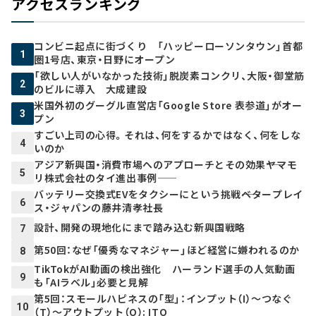
アクセスランキング
コンビニ起点に街づくり 「ハッピーローソンタウン」首都
1
圏1号店、東京・日野にオープン
「欲しい人がいなかった技術」脱炭素コンクリ、大阪・御堂筋
2
のビルに導入 大成建設
米国外初のグーグル直営店「Google Store 表参道」がオー
3
プン
すごい上司の心得。それは、何をするかではなく、何をしな
4
いのか
アジア新興国・消費市場へのアプローチとその効果――ヤマモ
5
リ株式会社のタイ進出事例――
バッテリー交換式EVをタクシーにという挑戦――ベタープレイ
6
ス・ジャパンの藤井清孝社長
設計、開発の現地化にまで踏み込む新興国戦略
7
第50回：なぜ「優秀なマネジャー」ほど経営に嫌われるのか
8
TikTokがAI動画の検出強化 ハーランド選手の人気動画
9
も「AIラベル」必要と見解
第5回：スモールハピネスの「型」：インプット（I）～つなぐ
10
（T）～アウトプット（O）: ITO