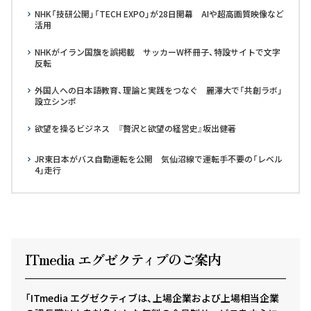
NHK「技研公開」「TECH EXPO」が28日開幕 AIや超高画質映像など
活用
NHKがイラン国旗を誤掲載 サッカーW杯冊子、特設サイトで文字
反転
外国人への日本語教育、理論と実践をつなぐ 麗澤大で「共創ラボ」
設立シンポ
欲望を操るビジネス 『贅沢と欲望の経営史』坂出健著
JR東日本がバス自動運転を公開 気仙沼線で運転手不要の「レベル
4」走行
ITmedia エグゼクテ
ィ
ブのご案内
「ITmedia エグゼクティブは、上場企業および上場相当企業