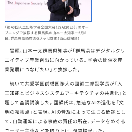
「第40回人工知能学会全国大会（JSAI2026）」のオー
プニングで挨拶する群馬県の山本一太知事＝6月8
日、群馬県高崎市のGメッセ群馬（西山諒撮影）
冒頭、山本一太群馬県知事が「群馬県はデジタルクリ
エイティブ産業創出に向かっている。学会の開催を産
業発展につなげたい」と挨拶した。
続いて共愛学園前橋国際大の國領二郎副学長が「人
工知能とビジネスシステムアーキテクチャの共進化」と
題して基調講演した。國領氏は、急速なAIの進化を「文
明の転換点」と表現。AIの普及によって生じる問題とし
て、自動運転による事故の責任の所在、データをめぐる
ユーザー主権などを取り上げ、問題提起した。