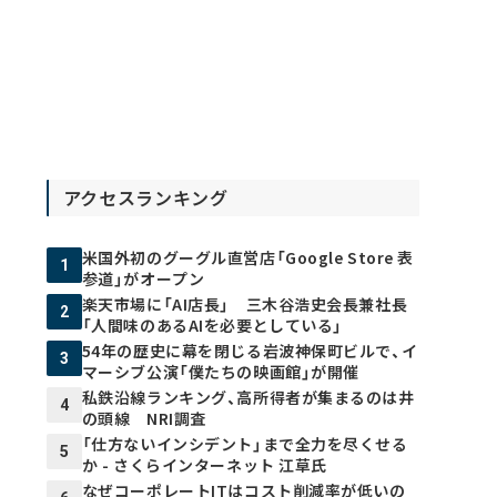
アクセスランキング
米国外初のグーグル直営店「Google Store 表
1
参道」がオープン
楽天市場に「AI店長」 三木谷浩史会長兼社長
2
「人間味のあるAIを必要としている」
54年の歴史に幕を閉じる岩波神保町ビルで、イ
3
マーシブ公演「僕たちの映画館」が開催
私鉄沿線ランキング、高所得者が集まるのは井
4
の頭線 NRI調査
「仕方ないインシデント」まで全力を尽くせる
5
か - さくらインターネット 江草氏
なぜコーポレートITはコスト削減率が低いの