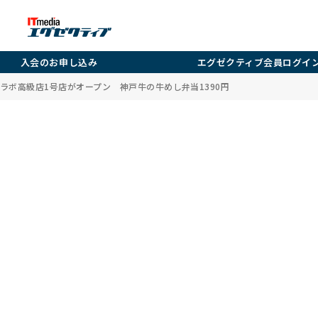
入会のお申し込み
エグゼクティブ会員ログイ
ラボ高級店1号店がオープン 神戸牛の牛めし弁当1390円