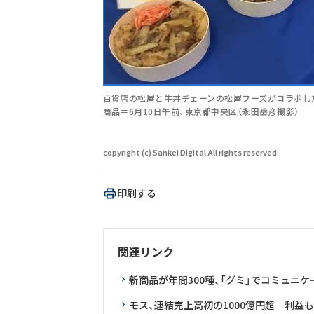
百貨店の松屋と牛丼チェーンの松屋フーズがコラボした
商品＝6月10日午前、東京都中央区（永田岳彦撮影）
copyright (c) Sankei Digital All rights reserved.
印刷する
関連リンク
新商品が年間300種、「グミ」でコミュニ
モス、連結売上高初の1000億円超 利益