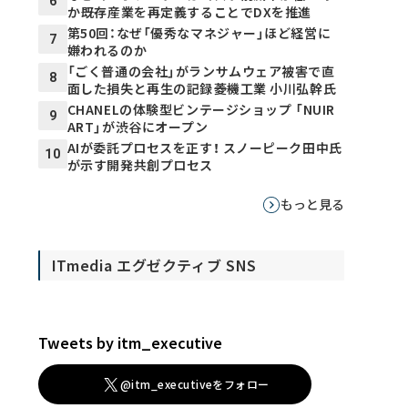
6
か――既存産業を再定義することでDXを推進
第50回：なぜ「優秀なマネジャー」ほど経営に
7
嫌われるのか
「ごく普通の会社」がランサムウェア被害で直
8
面した損失と再生の記録――菱機工業 小川弘幹氏
CHANELの体験型ビンテージショップ 「NUIR
9
ART」が渋谷にオープン
AIが委託プロセスを正す！ スノーピーク田中氏
10
が示す開発共創プロセス
もっと見る
ITmedia エグゼクティブ SNS
Tweets by itm_executive
@itm_executiveをフォロー