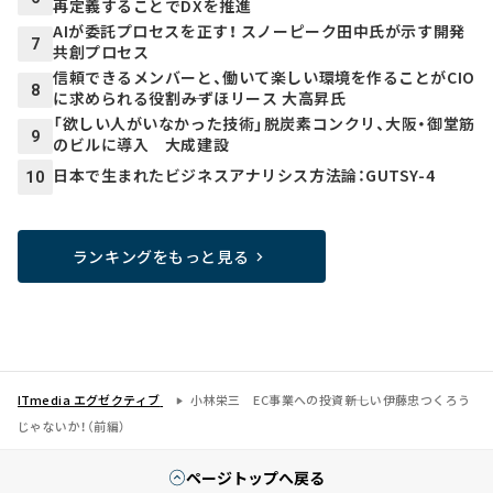
再定義することでDXを推進
AIが委託プロセスを正す！ スノーピーク田中氏が示す開発
7
共創プロセス
信頼できるメンバーと、働いて楽しい環境を作ることがCIO
8
に求められる役割――みずほリース 大高昇氏
「欲しい人がいなかった技術」脱炭素コンクリ、大阪・御堂筋
9
のビルに導入 大成建設
日本で生まれたビジネスアナリシス方法論：GUTSY-4
10
ランキングをもっと見る
ITmedia エグゼクティブ
小林栄三 EC事業への投資――新しい伊藤忠つくろう
じゃないか！（前編）
ページトップへ戻る