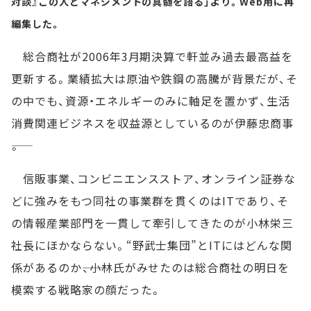
対談』この人とマネジメントの真髄を語る」より。Web用に再
編集した。
総合商社が2006年3月期決算で軒並み過去最高益を
更新する。業績拡大は原油や鉄鋼の高騰が背景だが、そ
の中でも、資源・エネルギーのみに軸足を置かず、生活
消費関連ビジネスを収益源としているのが伊藤忠商事
――。
信販事業、コンビニエンスストア、オンライン証券な
どに強みをもつ同社の事業群を貫くのはITであり、そ
の情報産業部門を一貫して牽引してきたのが小林栄三
社長にほかならない。“野武士集団”とITにはどんな関
係があるのか――、小林氏がみせたのは総合商社の明日を
模索する戦略家の顔だった。