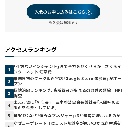
入会のお申し込みはこちら
※入会は無料です
アクセスランキング
「仕方ないインシデント」まで全力を尽くせるか - さくらイ
1
ンターネット 江草氏
米国外初のグーグル直営店「Google Store 表参道」がオー
2
プン
私鉄沿線ランキング、高所得者が集まるのは井の頭線 NRI
3
調査
楽天市場に「AI店長」 三木谷浩史会長兼社長「人間味のあ
4
るAIを必要としている」
第50回：なぜ「優秀なマネジャー」ほど経営に嫌われるのか
5
なぜコーポレートITはコスト削減率が低いのか――既存産業を
6