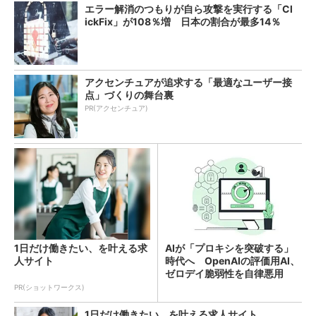
エラー解消のつもりが自ら攻撃を実行する「Cl
ickFix」が108％増 日本の割合が最多14％
アクセンチュアが追求する「最適なユーザー接
点」づくりの舞台裏
PR(アクセンチュア)
1日だけ働きたい、を叶える求
AIが「プロキシを突破する」
人サイト
時代へ OpenAIの評価用AI、
ゼロデイ脆弱性を自律悪用
PR(ショットワークス)
1日だけ働きたい、を叶える求人サイト