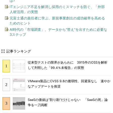
は?
ITエンジニア不足を解消し採用のミスマッチを防ぐ、「外部
人材活用」の実態
元富士通の責任者に学ぶ、新規事業創出の成功確率を高める
ためのヒント
AI時代の「市場調査」、データから“答え”を出すために必要な
3ステップ
記事ランキング
従来型テストの限界があらわに 3915件のOSSを解析
して判明した「99.4％未報告」の実態
VMware製品にCVSS 9.8の脆弱性、回避策なし 速やか
なアップデートを推奨
SaaSの価値は“割り勘”だけじゃない 「SaaSの死」論
争を一刀両断