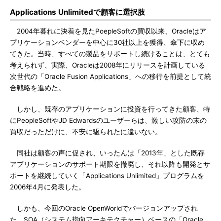
Applications Unlimitedで顧客に選択肢
2004年暮れに決着を見たPoepleSoftの買収以来、Oracleはア
プリケーションベンダーを中心に30社以上を獲得、傘下に収め
てきた。当時、すべての製品をサポートし続けることは、とても
考えられず、実際、Oracleは2008年にリリースを計画している
次世代の「Oracle Fusion Applications」への移行を前提として統
合戦略を進めた。
しかし、既存のアプリケーションに投資を行ってきた顧客、特
にPeopleSoftやJD Edwardsのユーザーらは、激しい攻防の末の
買収だっただけに、不安に駆られたに違いない。
同社は顧客の声に促され、いったんは「2013年」とした既存
アプリケーションのサポート期限を撤廃し、それ以降も開発とサ
ポートを継続していく「Applications Unlimited」プログラムを
2006年4月に発表した。
しかも、今回のOracle OpenWorldでバージョンアップされ
た、SOA（システム指向アーキテクチャー）ベースの「Oracle