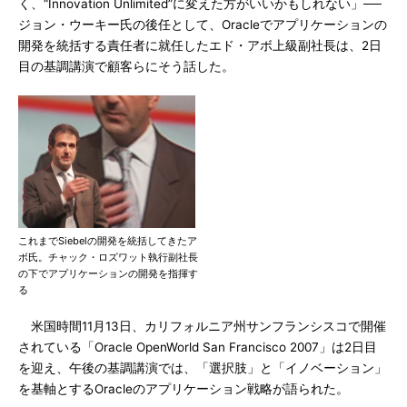
く、“Innovation Unlimited”に変えた方がいいかもしれない」──
ジョン・ウーキー氏の後任として、Oracleでアプリケーションの
開発を統括する責任者に就任したエド・アボ上級副社長は、2日
目の基調講演で顧客らにそう話した。
これまでSiebelの開発を統括してきたア
ボ氏。チャック・ロズワット執行副社長
の下でアプリケーションの開発を指揮す
る
米国時間11月13日、カリフォルニア州サンフランシスコで開催
されている「Oracle OpenWorld San Francisco 2007」は2日目
を迎え、午後の基調講演では、「選択肢」と「イノベーション」
を基軸とするOracleのアプリケーション戦略が語られた。