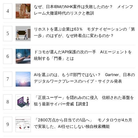
なぜ、日本IBMのNHK案件は失敗したのか？ メインフ
レーム大撤退時代のリスクと教訓
リホストを選ぶ企業は63％ モダナイゼーションの「第
一歩」のはずが、なぜ終着点に変わるのか？
ドコモが選んだAPI保護の次の一手 AIエージェントを
統制する「門番」とは
AIを選ぶのは、もうIT部門ではない？ Gartner、日本の
デジタルワークプレースのハイプ・サイクル発表
「正規ユーザー」を隠れみのに侵入 信頼された基盤を
狙う最新サイバー脅威【調査】
「2800万点から目当ての1品へ」 モノタロウが4カ月
で実装した、AI任せにしない独自検索機能