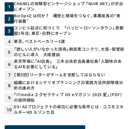
CHANELの体験型ビンテージショップ 「NUIR ART」が渋谷
1
にオープン
BizOpsとは何か？ 構想と現場をつなぐ、事業成長の“実
2
行装置”
コンビニ起点に街づくり 「ハッピーローソンタウン」首都
3
圏1号店、東京・日野にオープン
東京、ベストベーカリー3選
4
「欲しい人がいなかった技術」脱炭素コンクリ、大阪・御堂筋
5
のビルに導入 大成建設
楽天市場に「AI店長」 三木谷浩史会長兼社長「人間味のあ
6
るAIを必要としている」
【第5回】リーダーがチームを支配してはならない
7
組織におけるシナリオプランニングの実践方法――外部環境分
8
析の進め方
「ITmedia エグゼクティブ DX eマガジン 2025 夏」（PDF）
9
の提供開始
DX・AXプロジェクトの成功に必要な条件とは - コスモエネ
10
ルギーHD ルゾンカ氏