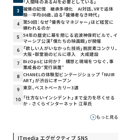
「人間味のあるAIを必要としている」
被爆の記憶 継承多様化 AI対話、VRで追体
3
験…平均86歳、迫る「被爆者なき時代」
第50回：なぜ「優秀なマネジャー」ほど経営に
4
嫌われるのか
54年の歴史に幕を閉じる岩波神保町ビルで、イ
5
マーシブ公演「僕たちの映画館」が開催
「欲しい人がいなかった技術」脱炭素コンクリ、
6
大阪・御堂筋のビルに導入 大成建設
BizOpsとは何か？ 構想と現場をつなぐ、事
7
業成長の“実行装置”
CHANELの体験型ビンテージショップ 「NUIR
8
ART」が渋谷にオープン
東京、ベストベーカリー3選
9
「仕方ないインシデント」まで全力を尽くせる
10
か - さくらインターネット 江草氏
もっと見る
ITmedia エグゼクティブ SNS