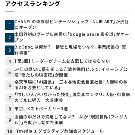
アクセスランキング
CHANELの体験型ビンテージショップ 「NUIR ART」が渋谷
1
にオープン
米国外初のグーグル直営店「Google Store 表参道」がオー
2
プン
BizOpsとは何か？ 構想と現場をつなぐ、事業成長の“実
3
行装置”
【第5回】リーダーがチームを支配してはならない
4
54年の歴史に幕を閉じる岩波神保町ビルで、イマーシブ公
5
演「僕たちの映画館」が開催
楽天市場に「AI店長」 三木谷浩史会長兼社長「人間味のあ
6
るAIを必要としている」
「欲しい人がいなかった技術」脱炭素コンクリ、大阪・御堂筋
7
のビルに導入 大成建設
東京、ベストベーカリー3選
8
画面の中だけで満足してない？ AIが「現実世界（フィジカ
9
ル）」を動かし始めた衝撃
ITmedia エグゼクティブ勉強会スケジュール
10