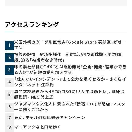
アクセスランキング
米国外初のグーグル直営店「Google Store 表参道」がオー
1
プン
被爆の記憶 継承多様化 AI対話、VRで追体験…平均86
2
歳、迫る「被爆者なき時代」
味の素社が挑む“dX”とAI駆動開発――“企画・開発・営業ができ
3
る人財”が新規事業を加速する
「仕方ないインシデント」まで全力を尽くせるか - さくらイ
4
ンターネット 江草氏
専門学校教員からNECのCISOに! 「人生は筋トレ」、訓練は
5
超難題 - NEC 淵上氏
ジャズマンや文化人に愛された「新宿DUG」が閉店、マスタ
6
ーに聞くこれから
東京、ホテルの都民優遇キャンペーン
7
マニアックな北口を歩く
8