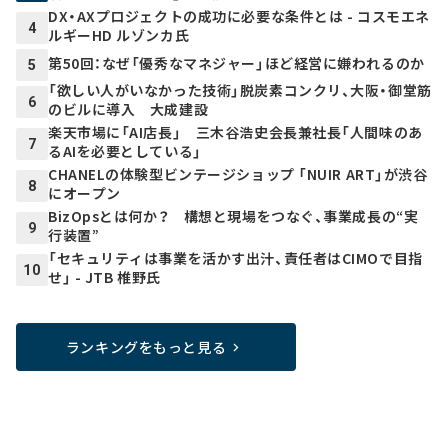
DX・AXプロジェクトの成功に必要な条件とは - コスモエネ
4
ルギーHD ルゾンカ氏
第50回：なぜ「優秀なマネジャー」ほど経営に嫌われるのか
5
「欲しい人がいなかった技術」脱炭素コンクリ、大阪・御堂筋
6
のビルに導入 大成建設
楽天市場に「AI店長」 三木谷浩史会長兼社長「人間味のあ
7
るAIを必要としている」
CHANELの体験型ビンテージショップ 「NUIR ART」が渋谷
8
にオープン
BizOpsとは何か？ 構想と現場をつなぐ、事業成長の“実
9
行装置”
「セキュリティは事業を活かす出汁、責任者はCIMOで目指
10
せ」 - JTB 椎野氏
ランキングをもっと見る