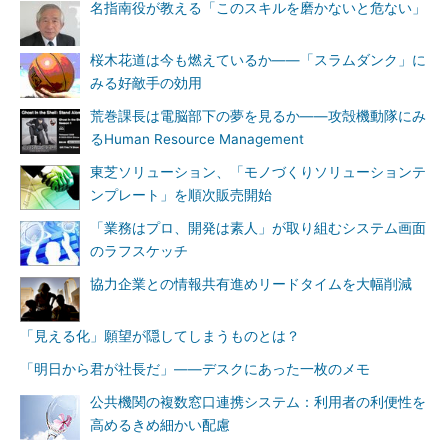
名指南役が教える「このスキルを磨かないと危ない」
桜木花道は今も燃えているか――「スラムダンク」に
みる好敵手の効用
荒巻課長は電脳部下の夢を見るか――攻殻機動隊にみ
るHuman Resource Management
東芝ソリューション、「モノづくりソリューションテ
ンプレート」を順次販売開始
「業務はプロ、開発は素人」が取り組むシステム画面
のラフスケッチ
協力企業との情報共有進めリードタイムを大幅削減
「見える化」願望が隠してしまうものとは？
「明日から君が社長だ」――デスクにあった一枚のメモ
公共機関の複数窓口連携システム：利用者の利便性を
高めるきめ細かい配慮