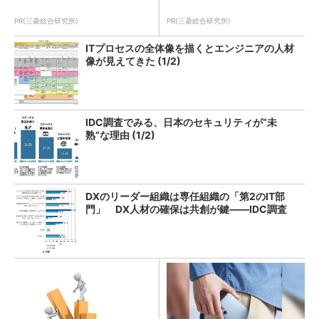
PR(三菱総合研究所)
PR(三菱総合研究所)
ITプロセスの全体像を描くとエンジニアの人材
像が見えてきた (1/2)
IDC調査でみる、日本のセキュリティが“未
熟”な理由 (1/2)
DXのリーダー組織は専任組織の「第2のIT部
門」 DX人材の確保は共創が鍵――IDC調査