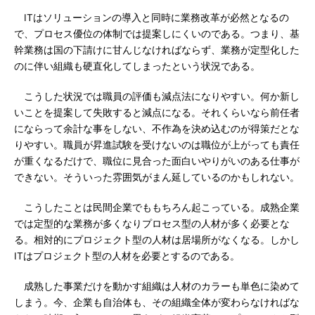
ITはソリューションの導入と同時に業務改革が必然となるの
で、プロセス優位の体制では提案しにくいのである。つまり、基
幹業務は国の下請けに甘んじなければならず、業務が定型化した
のに伴い組織も硬直化してしまったという状況である。
こうした状況では職員の評価も減点法になりやすい。何か新し
いことを提案して失敗すると減点になる。それくらいなら前任者
にならって余計な事をしない、不作為を決め込むのが得策だとな
りやすい。職員が昇進試験を受けないのは職位が上がっても責任
が重くなるだけで、職位に見合った面白いやりがいのある仕事が
できない。そういった雰囲気がまん延しているのかもしれない。
こうしたことは民間企業でももちろん起こっている。成熟企業
では定型的な業務が多くなりプロセス型の人材が多く必要とな
る。相対的にプロジェクト型の人材は居場所がなくなる。しかし
ITはプロジェクト型の人材を必要とするのである。
成熟した事業だけを動かす組織は人材のカラーも単色に染めて
しまう。今、企業も自治体も、その組織全体が変わらなければな