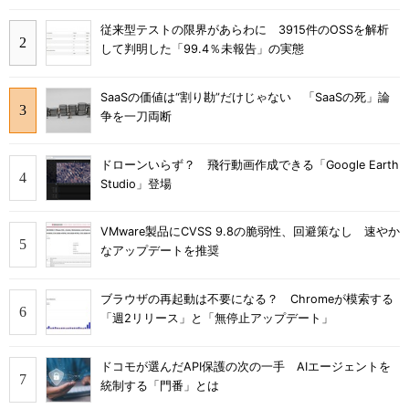
従来型テストの限界があらわに 3915件のOSSを解析
して判明した「99.4％未報告」の実態
SaaSの価値は“割り勘”だけじゃない 「SaaSの死」論
争を一刀両断
ドローンいらず？ 飛行動画作成できる「Google Earth
Studio」登場
VMware製品にCVSS 9.8の脆弱性、回避策なし 速やか
なアップデートを推奨
ブラウザの再起動は不要になる？ Chromeが模索する
「週2リリース」と「無停止アップデート」
ドコモが選んだAPI保護の次の一手 AIエージェントを
統制する「門番」とは