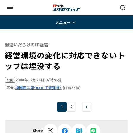
メニュー
間違いだらけのIT経営
経営環境の変化に対応できないト
ップは埋没する
2008年12月24日 07時45分
公開
増岡直二郎（nao IT研究所）
[ITmedia]
著者
1
2
Share