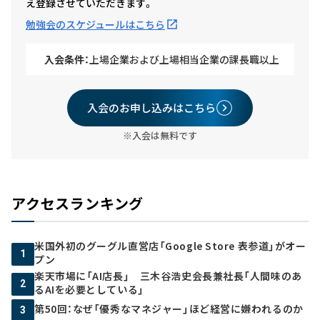
え登録させていただきます。
勉強会のスケジュールはこちら
入会条件：
上場企業および上場相当企業の課長職以上
入会のお申し込みはこちら
※入会は無料です
アクセスランキング
米国外初のグーグル直営店「Google Store 表参道」がオー
1
プン
楽天市場に「AI店長」 三木谷浩史会長兼社長「人間味のあ
2
るAIを必要としている」
第50回：なぜ「優秀なマネジャー」ほど経営に嫌われるのか
3