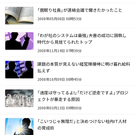
「居眠り社長」が連絡会議で聞きたかったこと
2008年05月08日 08時53分
「わが社のシステムは最強」――大昔の成功に固執し
時代から見捨てられたトップ
2008年11月14日 07時30分
課題の本質が見えない経営陣――接待に明け暮れ給料
払えず
2008年10月09日 08時45分
「速度は守ってるよ!」「だけど逆走ですよ」――プロジ
ェクトが暴走する原因
2008年03月13日 09時00分
「こいつじゃ無理だ」と決めつけない――社内IT人材
の育成術