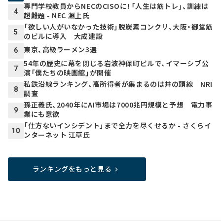
専門学校教員からNECのCISOに! 「人生は筋トレ」、訓練は
4
超難題 - NEC 淵上氏
「欲しい人がいなかった技術」脱炭素コンクリ、大阪・御堂筋
5
のビルに導入 大成建設
東京、高級ラーメン3選
6
54年の歴史に幕を閉じる岩波神保町ビルで、イマーシブ公
7
演「僕たちの映画館」が開催
私鉄沿線ランキング、高所得者が集まるのは井の頭線 NRI
8
調査
孫正義氏、2040年にAI市場は7000兆円規模と予想 電力事
9
業にも意欲
「仕方ないインシデント」まで全力を尽くせるか - さくらイ
10
ンターネット 江草氏
ランキングをもっと見る