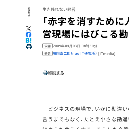
生き残れない経営
Share
「赤字を消すために人
営現場にはびこる勘
2009年04月03日 08時30分
公開
増岡直二郎（nao IT研究所）
[ITmedia]
著者
印刷する
ビジネスの現場で、いかに勘違い
言うまでもなく、たとえ小さな勘違