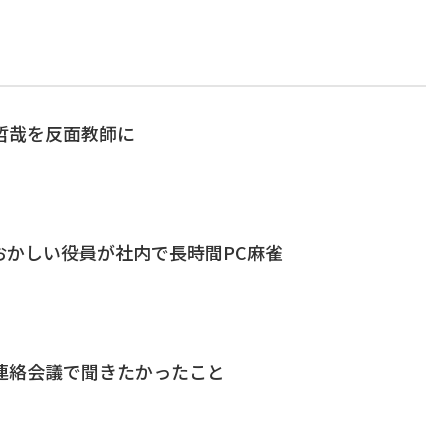
室哲哉を反面教師に
かしい――役員が社内で長時間PC麻雀
が連絡会議で聞きたかったこと