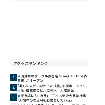
アクセスランキング
米国外初のグーグル直営店「Google Store 表
1
参道」がオープン
「欲しい人がいなかった技術」脱炭素コンクリ、
2
大阪・御堂筋のビルに導入 大成建設
楽天市場に「AI店長」 三木谷浩史会長兼社長
3
「人間味のあるAIを必要としている」