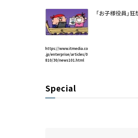
「お子様役員」狂想
https://www.itmedia.co
.jp/enterprise/articles/0
810/30/news101.html
Special