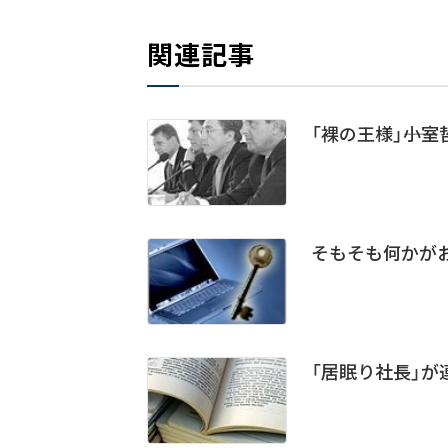
関連記事
「裸の王様」――小
そもそも何かがお
「居眠り社長」