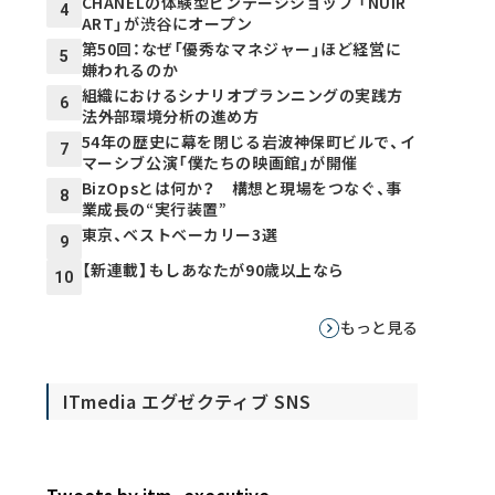
CHANELの体験型ビンテージショップ 「NUIR
4
ART」が渋谷にオープン
第50回：なぜ「優秀なマネジャー」ほど経営に
5
嫌われるのか
組織におけるシナリオプランニングの実践方
6
法――外部環境分析の進め方
54年の歴史に幕を閉じる岩波神保町ビルで、イ
7
マーシブ公演「僕たちの映画館」が開催
BizOpsとは何か？ 構想と現場をつなぐ、事
8
業成長の“実行装置”
東京、ベストベーカリー3選
9
【新連載】もしあなたが90歳以上なら
10
もっと見る
ITmedia エグゼクティブ SNS