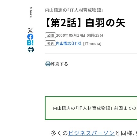
内山悟志の「IT人材育成物語」
Share
【第2話】 白羽の矢
2009年05月14日 08時15分
公開
内山悟志（ITR）
[ITmedia]
著者
印刷する
内山悟志の「IT人材育成物語」 前回まで
多くの
ビジネスパーソン
と同様