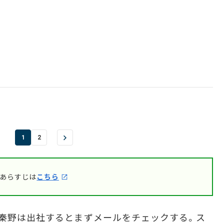
1
2
のあらすじは
こちら
、秦野は出社するとまずメールをチェックする。ス