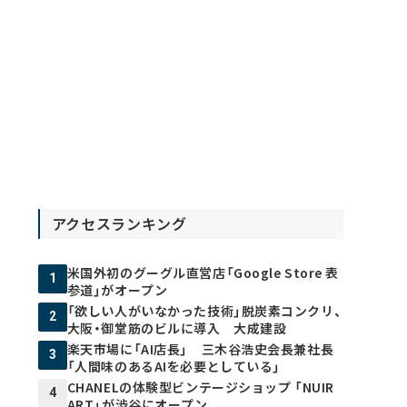
アクセスランキング
米国外初のグーグル直営店「Google Store 表
1
参道」がオープン
「欲しい人がいなかった技術」脱炭素コンクリ、
2
大阪・御堂筋のビルに導入 大成建設
楽天市場に「AI店長」 三木谷浩史会長兼社長
3
「人間味のあるAIを必要としている」
CHANELの体験型ビンテージショップ 「NUIR
4
ART」が渋谷にオープン