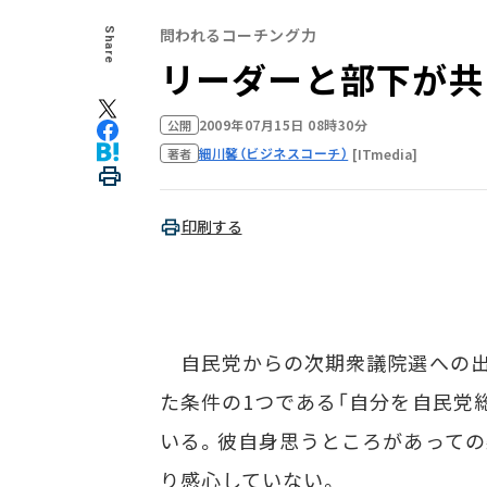
問われるコーチング力
Share
リーダーと部下が共
2009年07月15日 08時30分
公開
細川馨（ビジネスコーチ）
[ITmedia]
著者
印刷する
自民党からの次期衆議院選への出
た条件の1つである「自分を自民党
いる。彼自身思うところがあっての
り感心していない。