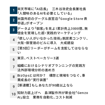
楽天市場に「AI店長」 三木谷浩史会長兼社長
1
「人間味のあるAIを必要としている」
米国外初のグーグル直営店「Google Store 表
2
参道」がオープン
データより「個客」を見よ！累計売上3000億、無
3
借金を実現した超・実践的マーケティング
「欲しい人がいなかった技術」脱炭素コンクリ、
4
大阪・御堂筋のビルに導入 大成建設
【第5回】リーダーがチームを支配してはならな
5
い
東京、ベストベーカリー3選
6
組織におけるシナリオプランニングの実践方
7
法――外部環境分析の進め方
BizOpsとは何か？ 構想と現場をつなぐ、事
8
業成長の“実行装置”
【新連載】もしあなたが90歳以上なら
9
知財力底上げへ 島津製作所が新会社「Genzo
10
AI」設立 業務を自動化、コスト削減