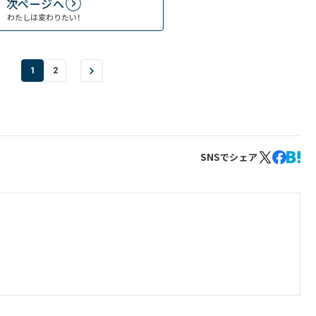
次ページへ
わたしは変わりたい！
1
2
SNSでシェア