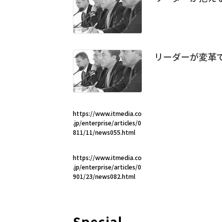
リーダーが変革
https://www.itmedia.co
.jp/enterprise/articles/0
811/11/news055.html
https://www.itmedia.co
.jp/enterprise/articles/0
901/23/news082.html
Special