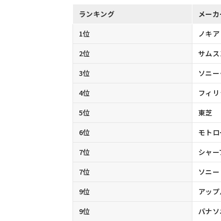
ランキング
メーカ
1位
ノキア
2位
サムス
3位
ソニー
4位
フィリ
5位
東芝
6位
モトロ
7位
シャー
7位
ソニー
9位
アップ
9位
パナソ