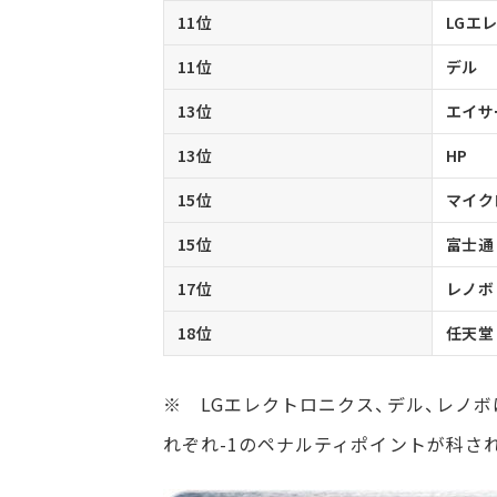
11位
LGエ
11位
デル
13位
エイサ
13位
HP
15位
マイク
15位
富士通
17位
レノボ
18位
任天堂
※ LGエレクトロニクス、デル、レノ
れぞれ-1のペナルティポイントが科さ