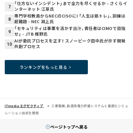
「仕方ないインシデント」まで全力を尽くせるか - さくらイ
7
ンターネット 江草氏
専門学校教員からNECのCISOに! 「人生は筋トレ」、訓練は
8
超難題 - NEC 淵上氏
「セキュリティは事業を活かす出汁、責任者はCIMOで目指
9
せ」 - JTB 椎野氏
AIが委託プロセスを正す！ スノーピーク田中氏が示す開発
10
共創プロセス
ランキングをもっと見る
ITmedia エグゼクティブ
三菱電機、鉄道用電力貯蔵システムと最適化シミュ
レーション技術を開発
ページトップへ戻る