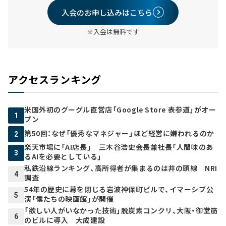
入会のお申し込みはこちら
※入会は無料です
アクセスランキング
米国外初のグーグル直営店「Google Store 表参道」がオー
1
プン
第50回：なぜ「優秀なマネジャー」ほど経営に嫌われるのか
2
楽天市場に「AI店長」 三木谷浩史会長兼社長「人間味のあ
3
るAIを必要としている」
私鉄沿線ランキング、高所得者が集まるのは井の頭線 NRI
4
調査
54年の歴史に幕を閉じる岩波神保町ビルで、イマーシブ公
5
演「僕たちの映画館」が開催
「欲しい人がいなかった技術」脱炭素コンクリ、大阪・御堂筋
6
のビルに導入 大成建設