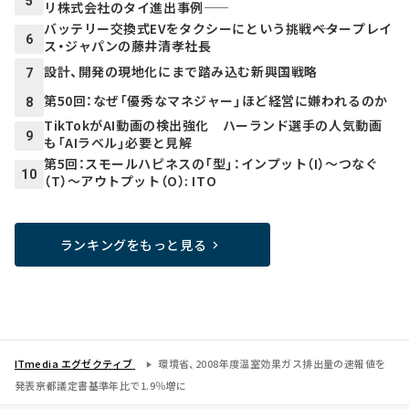
5
リ株式会社のタイ進出事例――
バッテリー交換式EVをタクシーにという挑戦――ベタープレイ
6
ス・ジャパンの藤井清孝社長
設計、開発の現地化にまで踏み込む新興国戦略
7
第50回：なぜ「優秀なマネジャー」ほど経営に嫌われるのか
8
TikTokがAI動画の検出強化 ハーランド選手の人気動画
9
も「AIラベル」必要と見解
第5回：スモールハピネスの「型」：インプット（I）～つなぐ
10
（T）～アウトプット（O）: ITO
ランキングをもっと見る
ITmedia エグゼクティブ
環境省、2008年度温室効果ガス排出量の速報値を
発表――京都議定書基準年比で1.9％増に