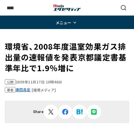
メニュー
環境省、2008年度温室効果ガス排
出量の速報値を発表――京都議定書基
準年比で1.9％増に
2009年11月17日 10時46分
公開
栗田昌宜
[環境メディア]
著者
Share