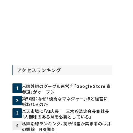
アクセスランキング
米国外初のグーグル直営店「Google Store 表
1
参道」がオープン
第50回：なぜ「優秀なマネジャー」ほど経営に
2
嫌われるのか
楽天市場に「AI店長」 三木谷浩史会長兼社長
3
「人間味のあるAIを必要としている」
私鉄沿線ランキング、高所得者が集まるのは井
4
の頭線 NRI調査