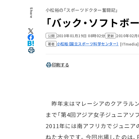
小松裕の「スポーツドクター奮闘記」
Share
「バック・ソフトボ
2010年01月19日 08時02分
2010年02月
公開
更新
小松裕（国立スポーツ科学センター）
[ITmedia]
著者
印刷する
昨年末はマレーシアのクアラルンプ
まで「第4回アジア女子ジュニアソフ
2011年には南アフリカでジュニ
ねた大会です。今回出場したのは、